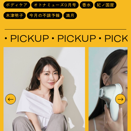
ボディケア
オトナミューズ9月号
香水
紀ノ国屋
木津明子
今月の不調予報
満月
PICKUP
PICKUP
PICKUP