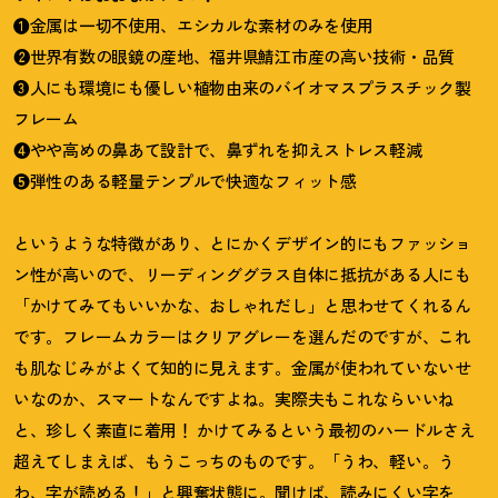
❶金属は一切不使用、エシカルな素材のみを使用
❷世界有数の眼鏡の産地、福井県鯖江市産の高い技術・品質
❸人にも環境にも優しい植物由来のバイオマスプラスチック製
フレーム
❹やや高めの鼻あて設計で、鼻ずれを抑えストレス軽減
❺弾性のある軽量テンプルで快適なフィット感
というような特徴があり、とにかくデザイン的にもファッショ
ン性が高いので、リーディンググラス自体に抵抗がある人にも
「かけてみてもいいかな、おしゃれだし」と思わせてくれるん
です。フレームカラーはクリアグレーを選んだのですが、これ
も肌なじみがよくて知的に見えます。金属が使われていないせ
いなのか、スマートなんですよね。実際夫もこれならいいね
と、珍しく素直に着用
！
かけてみるという最初のハードルさえ
超えてしまえば、もうこっちのものです。「うわ、軽い。う
わ、字が読める
！
」と興奮状態に。聞けば、読みにくい字を