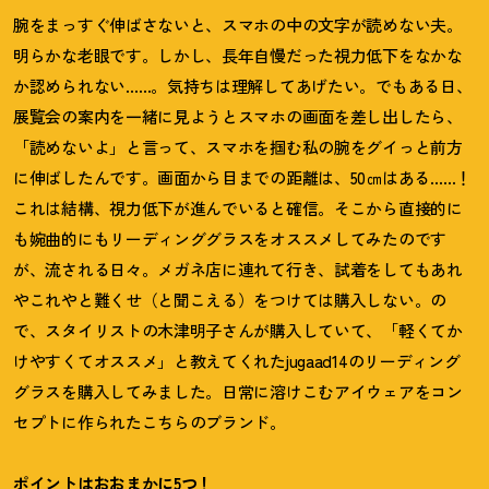
腕をまっすぐ伸ばさないと、スマホの中の文字が読めない夫。
明らかな老眼です。しかし、長年自慢だった視力低下をなかな
か認められない……。気持ちは理解してあげたい。でもある日、
展覧会の案内を一緒に見ようとスマホの画面を差し出したら、
「読めないよ」と言って、スマホを掴む私の腕をグイっと前方
に伸ばしたんです。画面から目までの距離は、50㎝はある……
！
これは結構、視力低下が進んでいると確信。そこから直接的に
も婉曲的にもリーディンググラスをオススメしてみたのです
が、流される日々。メガネ店に連れて行き、試着をしてもあれ
やこれやと難くせ（と聞こえる）をつけては購入しない。の
で、スタイリストの木津明子さんが購入していて、「軽くてか
けやすくてオススメ」と教えてくれたjugaad14のリーディング
グラスを購入してみました。日常に溶けこむアイウェアをコン
セプトに作られたこちらのブランド。
ポイントはおおまかに5つ！