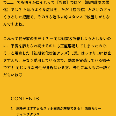
で……。でも明らかにそれって【老眼】では
？
【腸内環境の悪
化】では
？
と思うような症状を、ただ【疲労感】とだけのざっ
くりとした把握で、そのうち治るよ的スタンスで放置しがちな
んですよね。
これって我が家の夫だけ
？
一向に対策＆改善しようとしないの
に、不調を訴えられ続けるのにも正直辟易してしまったので、
そっと用意した【初期老化対策グッズ】3選。はっきり口には出
さずとも、かなり愛用しているので、効果を実感している様子
です
！
同じような男性が身近にいる方、男性ご本人もご一読く
ださいね♡
CONTENTS
腕を伸ばさずともスマホ画面が解読できる
！
洒落たリー
ディンググラス