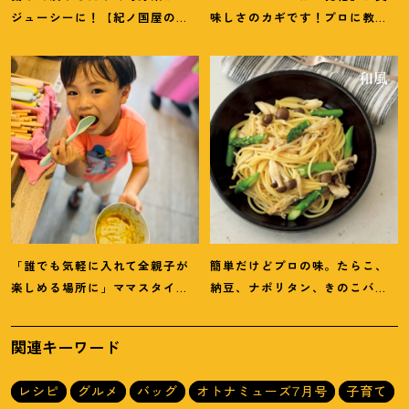
ジューシーに
！
【紀ノ国屋のつ
味しさのカギです
！
プロに教わ
ゆで作る夏野菜の揚げ浸し】レ
る【オイル系パスタ】レシピ
シピ
「誰でも気軽に入れて全親子が
簡単だけどプロの味。たらこ、
楽しめる場所に」ママスタイリ
納豆、ナポリタン、きのこバ
スト木津明子運営【子ども食
ターしょうゆ【和風パスタ】失
堂】
敗なしレシピ4品
関連キーワード
レシピ
グルメ
バッグ
オトナミューズ7月号
子育て