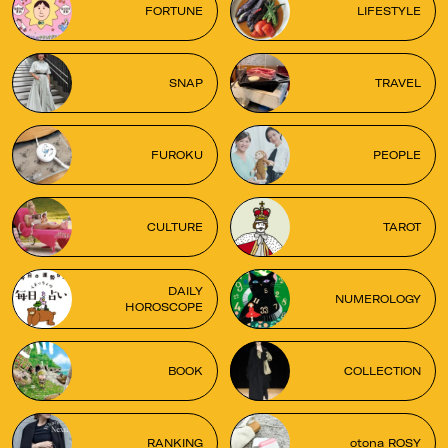
FORTUNE
LIFESTYLE
SNAP
TRAVEL
FUROKU
PEOPLE
CULTURE
TAROT
DAILY
NUMEROLOGY
HOROSCOPE
BOOK
COLLECTION
RANKING
otona ROSY