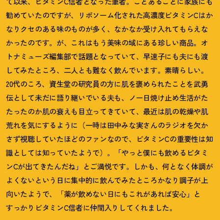
て以来、ビタミンC信者となった筆者。ことあるごとに家族にも
勧めていたのですが、リポソーム化された高濃度ビタミンCはか
なりクセのある味のものが多く、なかなか受け入れてもらえな
かったのです。が、これはもう美味の域にある珍しい商品。オ
トナミューズ編集部で話題となっていて、早速子にも夫にも渡
してみたところ、二人とも難なく飲んでいます。素晴らしい。
20代のころ、資生堂の研究員の方に肌を褒められたことを武勇
伝として未だに語り継いでいる夫も、ノー日焼け止め生活がた
たったのか肌の衰えも目立ってきていて、最近は肌の乾燥や肌
荒れを気にするように（一時は田中みな実さんのラジオを欠か
さず視聴していたほどのファンなので、ビタミンCの重要性は知
識としては知っていたようで）。「やっと僕にも飲めるビタミ
ンCが出てきたんだね」とご満悦です。しかも、何となく体調が
よくないという日に集中的に飲んでみたところかなり調子が上
向いたようで、「薬が飲めない日にもこれがあれば安心」と
すっかりビタミンC信者に仲間入りしてくれました。