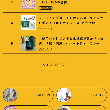
3
【8/3‐8/9の運勢】
FORTUNE
ショッピングカートを押すハローキティが
4
可愛い
！
【オトナミューズ9月号付録】紀
ノ国屋バッグ
FASHION
【使用レポ】ソフトな生地感で肩かけも快
5
適。「紀ノ国屋×ハローキティ」のトート
がガシガシ使えて最高です
！
FASHION
VIEW MORE
FASHION
BEAUTY