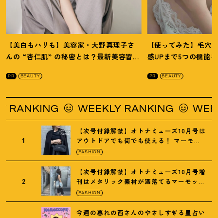
【美白もハリも】美容家・大野真理子さ
【使ってみた】毛穴
んの “杏仁肌” の秘密とは
？
最新美容習慣
感UPまで5つの機能
を徹底解説
！
の全方位ケア光美顔
PR
BEAUTY
PR
BEAUTY
NKING
WEEKLY RANKING
WEEKLY 
【次号付録解禁】オトナミューズ10月号は
1
アウトドアでも街でも使える
！
マーモッ
トの黒ショルダー
FASHION
【次号付録解禁】オトナミューズ10月号増
2
刊はメタリック素材が洒落てるマーモット
の保冷バッグ
FASHION
今週の暮れの酉さんのやさしすぎる星占い