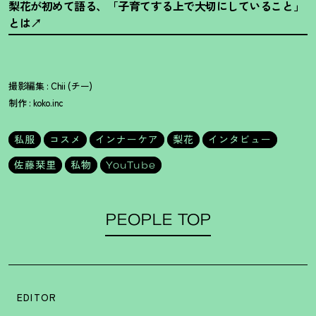
梨花が初めて語る、「子育てする上で大切にしていること」
とは
撮影編集 : Chii (チー)
制作 : koko.inc
私服
コスメ
インナーケア
梨花
インタビュー
佐藤栞里
私物
YouTube
PEOPLE TOP
EDITOR