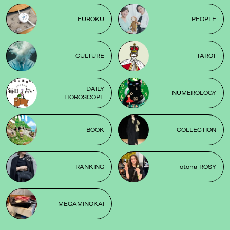
FUROKU
PEOPLE
CULTURE
TAROT
DAILY
NUMEROLOGY
HOROSCOPE
BOOK
COLLECTION
RANKING
otona ROSY
MEGAMINOKAI