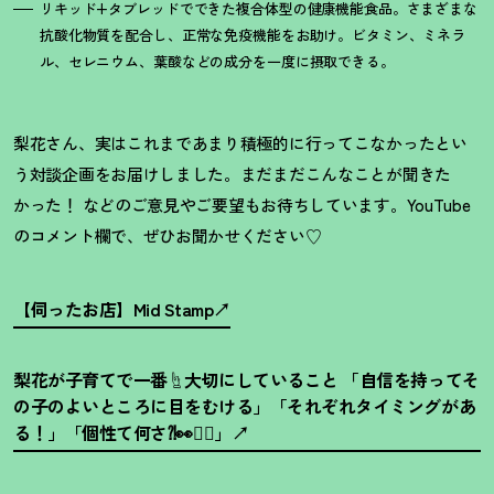
リキッド+タブレッドでできた複合体型の健康機能食品。さまざまな
抗酸化物質を配合し、正常な免疫機能をお助け。ビタミン、ミネラ
ル、セレニウム、葉酸などの成分を一度に摂取できる。
梨花さん、実はこれまであまり積極的に行ってこなかったとい
う対談企画をお届けしました。まだまだこんなことが聞きた
かった
！
などのご意見やご要望もお待ちしています。YouTube
のコメント欄で、ぜひお聞かせください♡
【伺ったお店】Mid Stamp
梨花が子育てで一番☝️大切にしていること 「自信を持ってそ
の子のよいところに目をむける」「それぞれタイミングがあ
る
！
」「個性て何さ⁈👀🤷‍♀️」