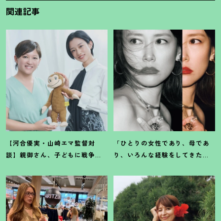
関連記事
【河合優実・山崎エマ監督対
「ひとりの女性であり、母であ
談】親御さん、子どもに戦争や
り、いろんな経験をしてきたか
難民のことを分かりやすく伝え
らこそ」俳優・菊池凛子さんの
るチャンスです
！
映画『モン
現在地
キービジネス』