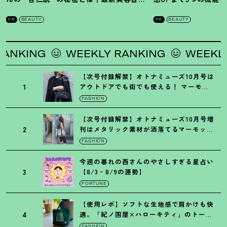
を徹底解説
！
の全方位ケア光美顔
PR
BEAUTY
PR
BEAUTY
WEEKLY RANKING
WEEKLY RANKIN
【次号付録解禁】オトナミューズ10月号は
1
アウトドアでも街でも使える
！
マーモッ
トの黒ショルダー
FASHION
【次号付録解禁】オトナミューズ10月号増
2
刊はメタリック素材が洒落てるマーモット
の保冷バッグ
FASHION
今週の暮れの酉さんのやさしすぎる星占い
3
【8/3‐8/9の運勢】
FORTUNE
【使用レポ】ソフトな生地感で肩かけも快
4
適。「紀ノ国屋×ハローキティ」のトート
がガシガシ使えて最高です
！
FASHION