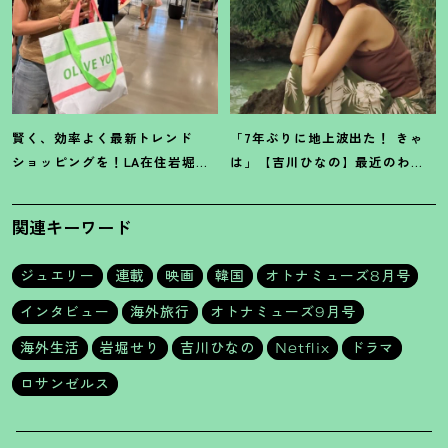
賢く、効率よく最新トレンド
「7年ぶりに地上波出た
！
きゃ
ショッピングを
！
LA在住岩堀せ
は」【吉川ひなの】最近のわた
り推薦【ショッピングモール】3
しのいろいろ
選
関連キーワード
ジュエリー
連載
映画
韓国
オトナミューズ8月号
インタビュー
海外旅行
オトナミューズ9月号
海外生活
岩堀せり
吉川ひなの
Netflix
ドラマ
ロサンゼルス