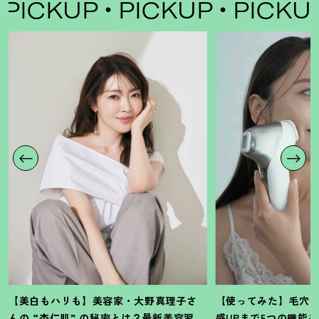
UP
PICKUP
PICKUP
PI
【美白もハリも】美容家・大野真理子さ
【使ってみた】毛穴
んの “杏仁肌” の秘密とは
？
最新美容習慣
感UPまで5つの機能