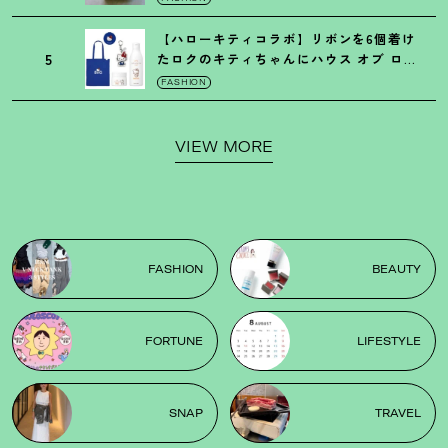
【ハローキティコラボ】リボンを6個着け
5
たロクのキティちゃんにハウス オブ ロー
ゼの限定パケも
！
FASHION
VIEW MORE
FASHION
BEAUTY
FORTUNE
LIFESTYLE
SNAP
TRAVEL