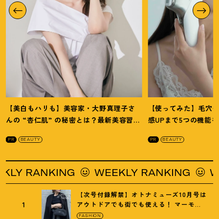
【美白もハリも】美容家・大野真理子さ
【使ってみた】毛穴
んの “杏仁肌” の秘密とは
？
最新美容習慣
感UPまで5つの機能
を徹底解説
！
の全方位ケア光美顔
PR
BEAUTY
PR
BEAUTY
Y RANKING
WEEKLY RANKING
WEE
【次号付録解禁】オトナミューズ10月号は
1
アウトドアでも街でも使える
！
マーモッ
トの黒ショルダー
FASHION