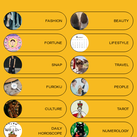
FASHION
BEAUTY
FORTUNE
LIFESTYLE
SNAP
TRAVEL
FUROKU
PEOPLE
CULTURE
TAROT
DAILY
NUMEROLOGY
HOROSCOPE