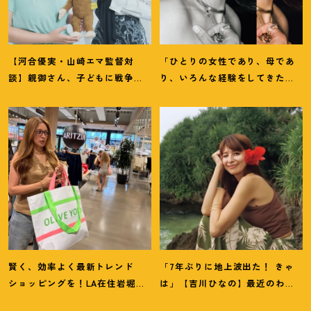
【河合優実・山崎エマ監督対
「ひとりの女性であり、母であ
談】親御さん、子どもに戦争や
り、いろんな経験をしてきたか
難民のことを分かりやすく伝え
らこそ」俳優・菊池凛子さんの
るチャンスです
！
映画『モン
現在地
キービジネス』
賢く、効率よく最新トレンド
「7年ぶりに地上波出た
！
きゃ
ショッピングを
！
LA在住岩堀せ
は」【吉川ひなの】最近のわた
り推薦【ショッピングモール】3
しのいろいろ