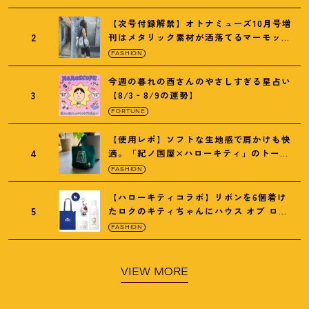
【次号付録解禁】オトナミューズ10月号増
2
刊はメタリック素材が洒落てるマーモット
の保冷バッグ
FASHION
今週の暮れの酉さんのやさしすぎる星占い
3
【8/3‐8/9の運勢】
FORTUNE
【使用レポ】ソフトな生地感で肩かけも快
4
適。「紀ノ国屋×ハローキティ」のトート
がガシガシ使えて最高です
！
FASHION
【ハローキティコラボ】リボンを6個着け
5
たロクのキティちゃんにハウス オブ ロー
ゼの限定パケも
！
FASHION
VIEW MORE