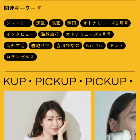
選
関連キーワード
ジュエリー
連載
映画
韓国
オトナミューズ8月号
インタビュー
海外旅行
オトナミューズ9月号
海外生活
岩堀せり
吉川ひなの
Netflix
ドラマ
ロサンゼルス
KUP
PICKUP
PICKUP
PI