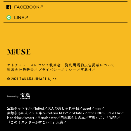
FACEBOOK
LINE
オトナミューズについて
執筆者一覧
利用規約
広告掲載について
運営会社
最新号
プライバシーポリシー
宝島社
© 2021 TAKARAJIMASHA,Inc.
宝島チャンネル
InRed
大人のおしゃれ手帖
sweet
mini
素敵なあの人
リンネル
otona ROSY
SPRiNG
otona MUSE
GLOW
MonoMax
smart
MonoMaster
田舎暮らしの本
宝島すごい！WEB
『このミステリーがすごい！』大賞