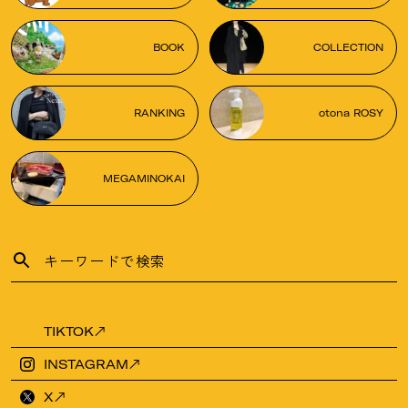
BOOK
COLLECTION
RANKING
otona ROSY
MEGAMINOKAI
TIKTOK
INSTAGRAM
X