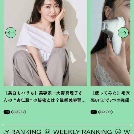
【美白もハリも】美容家・大野真理子さ
【使ってみた】毛穴
んの “杏仁肌” の秘密とは
？
最新美容習慣
感UPまで5つの機能
を徹底解説
！
の全方位ケア光美顔
PR
BEAUTY
PR
BEAUTY
RANKING
WEEKLY RANKING
WEEKLY