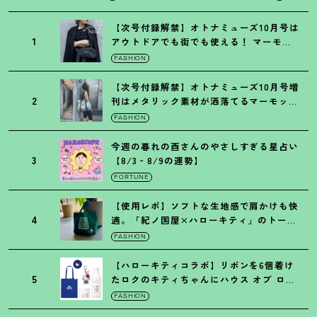
【次号付録解禁】オトナミューズ10月号は
1
アウトドアでも街でも使える
！
マーモッ
トの黒ショルダー
FASHION
【次号付録解禁】オトナミューズ10月号増
2
刊はメタリック素材が洒落てるマーモット
の保冷バッグ
FASHION
今週の暮れの酉さんのやさしすぎる星占い
3
【8/3‐8/9の運勢】
FORTUNE
【使用レポ】ソフトな生地感で肩かけも快
4
適。「紀ノ国屋×ハローキティ」のトート
がガシガシ使えて最高です
！
FASHION
【ハローキティコラボ】リボンを6個着け
5
たロクのキティちゃんにハウス オブ ロー
ゼの限定パケも
！
FASHION