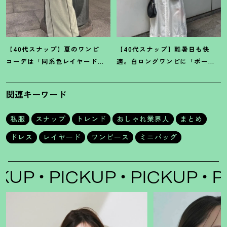
【40代スナップ】夏のワンピ
【40代スナップ】酷暑日も快
コーデは「同系色レイヤード」
適。白ロングワンピに「ボー
でスッキリ決めて
！
｜仲林智佳
ダーT腰巻き」で旬顔に
！
｜萩原
さん
美緒さん
関連キーワード
私服
スナップ
トレンド
おしゃれ業界人
まとめ
ドレス
レイヤード
ワンピース
ミニバッグ
P
PICKUP
PICKUP
PIC