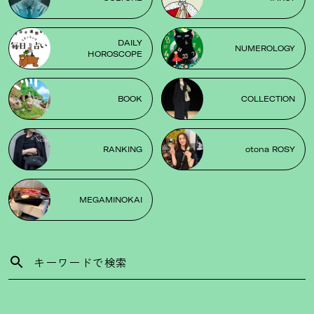
DAILY
NUMEROLOGY
HOROSCOPE
BOOK
COLLECTION
RANKING
otona ROSY
MEGAMINOKAI