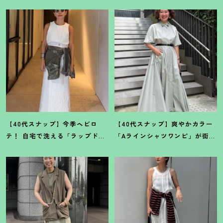
【40代スナップ】今季ヘビロ
【40代スナップ】爽やかカラー
テ
！
自宅で洗える「ラップドレ
「Aラインシャツワンピ」が街で
ス」にシャツを腰巻き｜内田志
も旅先でも活躍
！
｜志波かよこ
乃婦さん
さん