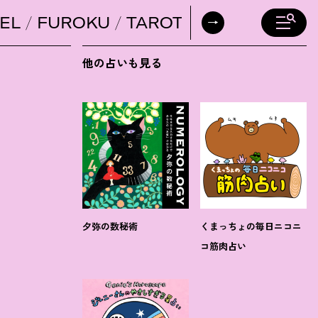
EL
FUROKU
TAROT
DAILY HORO
他の占いも見る
夕弥の数秘術
くまっちょの毎日ニコニ
コ筋肉占い