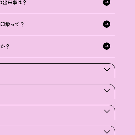
の出来事は？
の印象って？
すか？