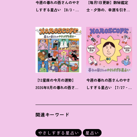
今週の暮れの酉さんのやさ
【毎月1日更新】数秘鑑定
しすぎる星占い 【8/3‐
士・夕弥の、幸運を引き寄
8/9の運勢】
せるパワー占い【8月の運
勢】
【12星座の今月の運勢】
今週の暮れの酉さんのやさ
2026年8月の暮れの酉さん
しすぎる星占い 【7/27‐
のやさしすぎる星占い
8/2の運勢】
関連キーワード
やさしすぎる星占い
星占い