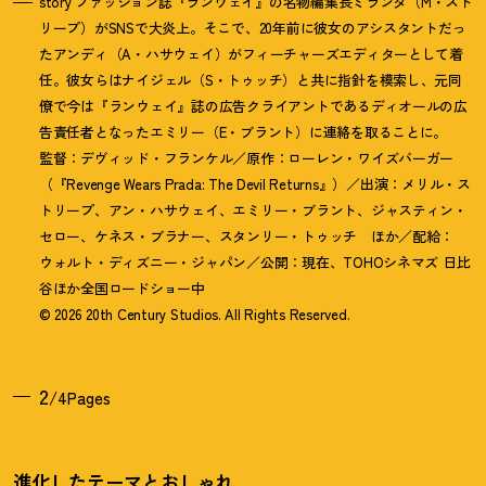
story ファッション誌『ランウェイ』の名物編集長ミランダ（M・スト
リープ）がSNSで大炎上。そこで、20年前に彼女のアシスタントだっ
たアンディ（A・ハサウェイ）がフィーチャーズエディターとして着
任。彼女らはナイジェル（S・トゥッチ）と共に指針を模索し、元同
僚で今は『ランウェイ』誌の広告クライアントであるディオールの広
告責任者となったエミリー（E・ブラント）に連絡を取ることに。
監督：デヴィッド・フランケル／原作：ローレン・ワイズバーガー
（『Revenge Wears Prada: The Devil Returns』）／出演：メリル・ス
トリープ、アン・ハサウェイ、エミリー・ブラント、ジャスティン・
セロー、ケネス・ブラナー、スタンリー・トゥッチ ほか／配給：
ウォルト・ディズニー・ジャパン／公開：現在、TOHOシネマズ 日比
谷ほか全国ロードショー中
© 2026 20th Century Studios. All Rights Reserved.
2
/4Pages
進化したテーマとおしゃれ