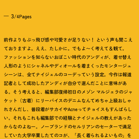
3
/4Pages
前作よりもぶっ飛び感や可愛さが足りない
！
という声も聞こえ
ておりますよ。ええ、たしかに。でもよ〜く考えて＆観て。
ファッションを知らないおぼこい時代のアンディが、着せ替え
人形のようにシャネルやディオールを着まくったモンタージュ
シーンは、全てナイジェルのコーデっていう設定。今作は報道
記者として成功したアンディが自分で選んだことに意味があ
る。そう考えると、編集部復帰初日のメゾン マルジェラのジャ
ケット（古着）にリーバイスのデニムなんてめちゃ上級おしゃ
れさんだし、普段着がサカイやAcneってチョイスもすんばらし
い。それもこれも編集部での経験とナイジェルの教えがあった
からなのよねー。ノーブランドのセルリアンのセーターで満足
していた大学卒業したてのコが、「長く着られるよいもの」を