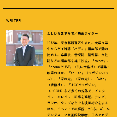
WRITER
よしひろまさみち／映画ライター
1972年、東京都新宿区生まれ。大学在学
中からゲイ雑誌『バディ』編集部で勤め
始める。卒業後、音楽誌、情報誌、女性
誌などの編集部を経て独立。『sweet』、
『otona MUSE』（共に宝島社）で編集・
執筆のほか、『an・an』（マガジンハウ
ス）、『家の光』（家の光）、『with』
（講談社）、『J:COMマガジン』
（J:COM）など多くの媒体で、インタ
ビューやレビュー記事を連載。テレビ、
ラジオ、ウェブなどでも映画紹介をする
ほか、イベントでの解説、MCも。ゴール
デングローブ賞国際投票者、日本アカデ