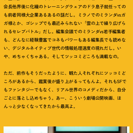
会長他界後に化繊のトレーニングウェアのドラ息子就任っての
も前者同様大企業あるあるの話だし。ミラノでのミランダvsガ
ガ様とか、ゴシップでも最近みられない「雲の上で繰り広げら
れるセレブバトル」だし。編集会議でのミランダvs若手編集者
も、どんなに経験豊富でコネもパワーもある編集長でも読めな
い、デジタルネイティブ世代の情報処理速度の現れだし。い
や、めちゃくちゃある。そしてツッコミどころも満載なの。
ただ、前作もそうだったように、観た人それぞれにツッコミど
ころがあるから、鑑賞後が盛り上がるってもんよ。それもSFで
もファンタジーでもなく、リアル世界のコメディだから、自分
ごとに落とし込めちゃう。あー、こういう劇場公開映画、ほ
んっと少なくなってきたから最高よ。