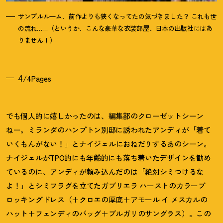
サンプルルーム、前作よりも狭くなってたの気づきました
？
これも世
の流れ……（というか、こんな豪華な衣装部屋、日本の出版社にはあ
りません
！
）
4
/4Pages
でも個人的に嬉しかったのは、編集部のクローゼットシーン
ねー。ミランダのハンプトン別邸に誘われたアンディが「着て
いくもんがない
！
」とナイジェルにおねだりするあのシーン。
ナイジェルがTPO的にも年齢的にも落ち着いたデザインを勧め
ているのに、アンディが頼み込んだのは「絶対シミつけるな
よ
！
」とシミフラグを立てたガブリエラ ハーストのカラーブ
ロッキングドレス（＋クロエの厚底＋アモール イ メスカルの
ハット＋フェンディのバッグ＋ブルガリのサングラス）。この