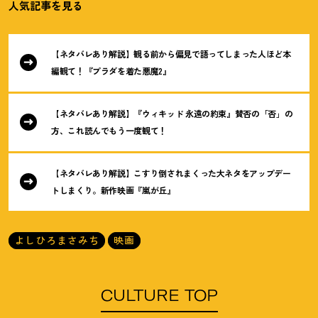
人気記事を見る
【ネタバレあり解説】観る前から偏見で語ってしまった人ほど本
編観て
！
『プラダを着た悪魔2』
【ネタバレあり解説】『ウィキッド 永遠の約束』賛否の「否」の
方、これ読んでもう一度観て
！
【ネタバレあり解説】こすり倒されまくった大ネタをアップデー
トしまくり。新作映画『嵐が丘』
よしひろまさみち
映画
CULTURE TOP