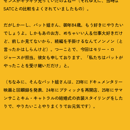
センスがギラギラ光っていたのよねー（それゆえに、当時は
SATCとの比較をよくされていましたもの）。
だがしかーし、パット姐さん、御年84歳。もう好きにやりたい
でしょうよ。しかもあのお方、めちゃいい人＆仕事大好きだけ
ど、前しか見てないから、続編を手掛けるなんてノンノン（と
言ったかはしらんけど）。つーことで、今回はモリー・ロ
ジャースが担当。彼女も申しております、「私たちはパットが
やったことを受け継いだだけ」と。
（ちなみに、そんなパット姐さんは、23年にドキュメンタリー
映画と回顧録を発表、24年にブティックを再開店、25年にサマ
ンサことキム・キャトラルの結婚式の衣装スタイリングをした
りで、やりたいことやりまくりでお元気です）。