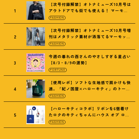
【次号付録解禁】オトナミューズ10月号は
1
アウトドアでも街でも使える
！
マーモッ
トの黒ショルダー
FASHION
【次号付録解禁】オトナミューズ10月号増
2
刊はメタリック素材が洒落てるマーモット
の保冷バッグ
FASHION
今週の暮れの酉さんのやさしすぎる星占い
3
【8/3‐8/9の運勢】
FORTUNE
【使用レポ】ソフトな生地感で肩かけも快
4
適。「紀ノ国屋×ハローキティ」のトート
がガシガシ使えて最高です
！
FASHION
【ハローキティコラボ】リボンを6個着け
5
たロクのキティちゃんにハウス オブ ロー
ゼの限定パケも
！
FASHION