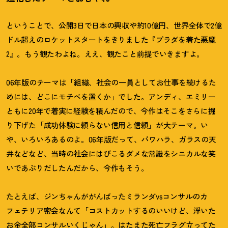
ということで、公開3日で日本の興収や約10億円、世界全体で2億
ドル超えのロケットスタートをきりました『プラダを着た悪魔
2』。もう観たわよね。ええ、観たこと前提でいきますよ。
06年版のテーマは「組織、社会の一員としてお仕事を続けるた
めには、どこにモチベを置くか」でした。アンディ、エミリー
ともに20年で着実に経験を積んだので、今作はそこをさらに掘
り下げた「成功体験に頼らない信用と信頼」が大テーマ。い
や、いろいろあるのよ。06年版だって、パワハラ、ガラスの天
井などなど、当時の社会にはびこるダメな常識をシニカルな笑
いであぶりだしたんだから、今作もそう。
たとえば、ジンちゃんががんばったミランダvsコンサルのカ
フェテリア密会なんて「コストカットするのいいけど、浮いた
お金全部コンサルいくじゃん」。はたまた死亡フラグ立ってた