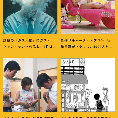
話題の『ガス人間』にガス・
名作『キューティ・ブロンド』
ヴァン・サント作品も。8月は
前日譚がドラマに。5000人から
「ガス」つながりの作品が見逃
選ばれたPrime『エル』主演イン
せない
！
タビュー