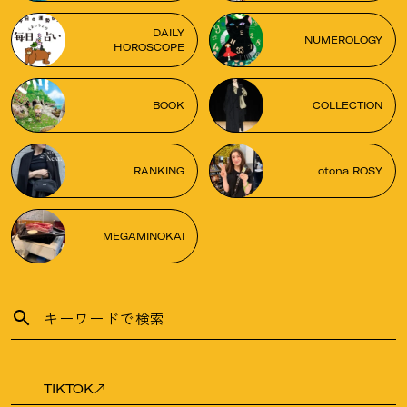
DAILY
NUMEROLOGY
HOROSCOPE
BOOK
COLLECTION
RANKING
otona ROSY
MEGAMINOKAI
TIKTOK