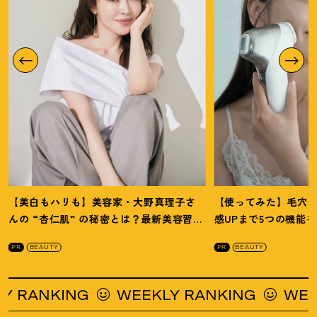
【美白もハリも】美容家・大野真理子さ
【使ってみた】毛穴
んの “杏仁肌” の秘密とは
？
最新美容習慣
感UPまで5つの機能
を徹底解説
！
の全方位ケア光美顔
PR
BEAUTY
PR
BEAUTY
NKING
WEEKLY RANKING
WEEKLY 