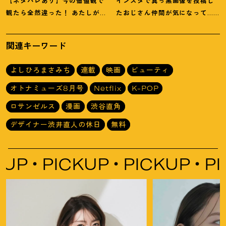
【ネタバレあり】今の価値観で
インスタで真っ黒画像を投稿し
観たら全然違った
！
あたしが救
たおじさん仲間が気になって…
われた『ハッシュ
！
』4Kリマス
【マンガ】デザイナー 渋井直人
ター版
の休日
関連キーワード
よしひろまさみち
連載
映画
ビューティ
オトナミューズ8月号
Netflix
K-POP
ロサンゼルス
漫画
渋谷直角
デザイナー渋井直人の休日
無料
PICKUP
PICKUP
PICK