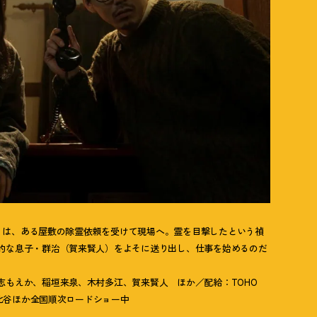
えか）は、ある屋敷の除霊依頼を受けて現場へ。霊を目撃したという禎
的な息子・群治（賀来賢人）をよそに送り出し、仕事を始めるのだ
志もえか、稲垣来泉、木村多江、賀来賢人 ほか／配給：TOHO
日比谷ほか全国順次ロードショー中