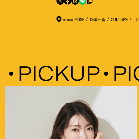
otona MUSE
記事一覧
CULTURE
【
PICKUP
PIC