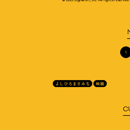
1
よしひろまさみち
映画
C