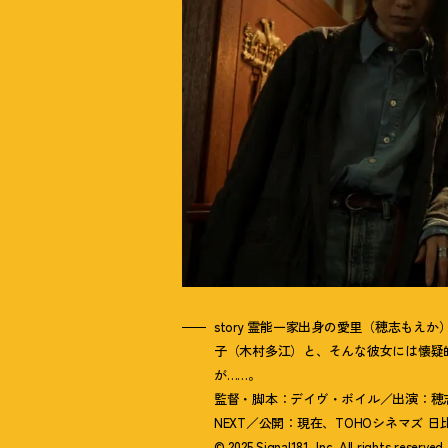
story 霊能一家出身の愛里（穂志も
子（木村多江）と、そんな彼女には懐疑
が……。
監督・脚本：デイヴ・ボイル／出演：穂
NEXT／公開：現在、TOHOシネマズ 
© 2025 Signal181, Inc. All rights reserved.