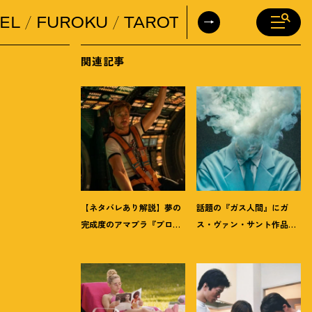
EL
FUROKU
TAROT
DAILY HORO
関連記事
【ネタバレあり解説】夢の
話題の『ガス人間』にガ
完成度のアマプラ『プロ
ス・ヴァン・サント作品
ジェクト・ヘイル・メア
も。8月は「ガス」つなが
リー』にツッコミます
りの作品が見逃せない
！