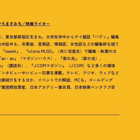
ひろまさみち／映画ライター
72年、東京都新宿区生まれ。大学在学中からゲイ雑誌『バディ』編集
勤め始める。卒業後、音楽誌、情報誌、女性誌などの編集部を経て
『sweet』、『otona MUSE』（共に宝島社）で編集・執筆のほ
『an・an』（マガジンハウス）、『家の光』（家の光）、
th』（講談社）、『J:COMマガジン』（J:COM）など多くの媒体
インタビューやレビュー記事を連載。テレビ、ラジオ、ウェブなど
映画紹介をするほか、イベントでの解説、MCも。ゴールデング
ブ賞国際投票者、日本アカデミー賞会員、日本映画ペンクラブ会