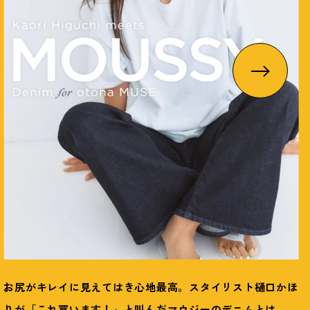
お尻がキレイに見えてはき心地最高。スタイリスト樋口かほ
りが「これ買います
！
」と叫んだマウジーのデニムとは