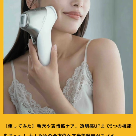
【使ってみた】毛穴や表情筋ケア、透明感UPまで5つの機能
をギュッ
！
大人ための全方位ケア光美顔器がスゴイ