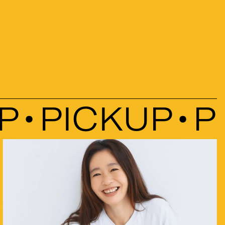
PICKUP
PI