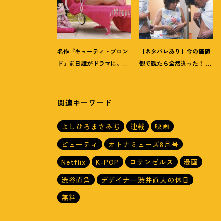
名作『キューティ・ブロン
【ネタバレあり】今の価値
ド』前日譚がドラマに。
観で観たら全然違った
！
あ
5000人から選ばれた
たしが救われた『ハッ
Prime『エル』主演インタ
シュ
！
』4Kリマスター版
ビュー
関連キーワード
よしひろまさみち
連載
映画
ビューティ
オトナミューズ8月号
Netflix
K-POP
ロサンゼルス
漫画
渋谷直角
デザイナー渋井直人の休日
無料