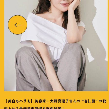
【美白もハリも】美容家・大野真理子さんの “杏仁肌” の秘
密とは
？
最新美容習慣を徹底解説
！