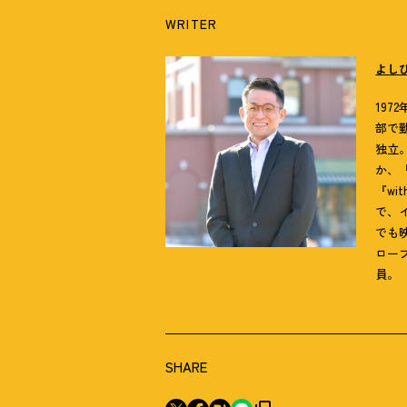
WRITER
よし
19
部で
独立。
か、
『wi
で、
でも
ロー
員。
SHARE