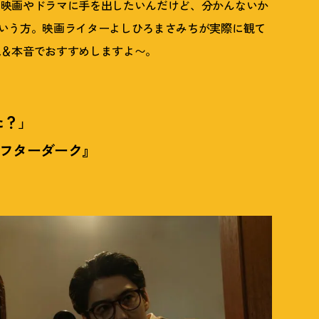
の映画やドラマに手を出したいんだけど、分かんないか
いう方。映画ライターよしひろまさみちが実際に観て
見＆本音でおすすめしますよ〜。
た
？
」
バーアフターダーク』