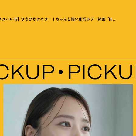
ネタバレ有】ひさびさにキター
！
ちゃんと怖い家系ホラー邦画『Never After Dark／ネバーアフターダーク』
KUP
PICKUP