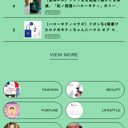
4
適。「紀ノ国屋×ハローキティ」のトート
がガシガシ使えて最高です
！
FASHION
【ハローキティコラボ】リボンを6個着け
5
たロクのキティちゃんにハウス オブ ロー
ゼの限定パケも
！
FASHION
VIEW MORE
FASHION
BEAUTY
FORTUNE
LIFESTYLE