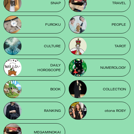
SNAP
TRAVEL
FUROKU
PEOPLE
CULTURE
TAROT
DAILY
NUMEROLOGY
HOROSCOPE
BOOK
COLLECTION
RANKING
otona ROSY
MEGAMINOKAI