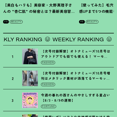
【美白もハリも】美容家・大野真理子さ
【使ってみた】毛穴
んの “杏仁肌” の秘密とは
？
最新美容習慣
感UPまで5つの機能
を徹底解説
！
の全方位ケア光美顔
PR
BEAUTY
PR
BEAUTY
LY RANKING
WEEKLY RANKING
WEE
【次号付録解禁】オトナミューズ10月号は
1
アウトドアでも街でも使える
！
マーモッ
トの黒ショルダー
FASHION
【次号付録解禁】オトナミューズ10月号増
2
刊はメタリック素材が洒落てるマーモット
の保冷バッグ
FASHION
今週の暮れの酉さんのやさしすぎる星占い
3
【8/3‐8/9の運勢】
FORTUNE
【使用レポ】ソフトな生地感で肩かけも快