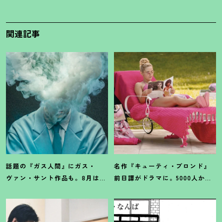
関連記事
話題の『ガス人間』にガス・
名作『キューティ・ブロンド』
ヴァン・サント作品も。8月は
前日譚がドラマに。5000人から
「ガス」つながりの作品が見逃
選ばれたPrime『エル』主演イン
せない
！
タビュー