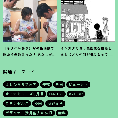
【ネタバレあり】今の価値観で
インスタで真っ黒画像を投稿し
観たら全然違った
！
あたしが救
たおじさん仲間が気になって…
われた『ハッシュ
！
』4Kリマス
【マンガ】デザイナー 渋井直人
ター版
の休日
関連キーワード
よしひろまさみち
連載
映画
ビューティ
オトナミューズ8月号
Netflix
K-POP
ロサンゼルス
漫画
渋谷直角
デザイナー渋井直人の休日
無料