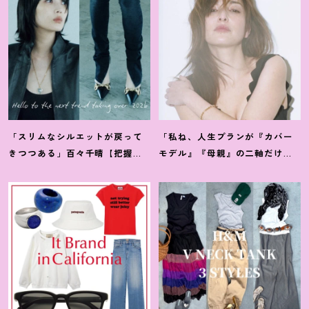
「スリムなシルエットが戻って
「私ね、人生プランが『カバー
きつつある」百々千晴【把握し
モデル』『母親』の二軸だけな
ておくべきデニムトレンド】っ
んだよね」梨花が選択した【生
て
？
き方】