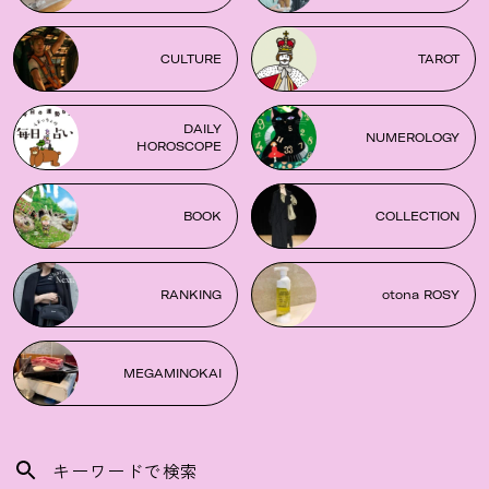
CULTURE
TAROT
DAILY
NUMEROLOGY
HOROSCOPE
BOOK
COLLECTION
RANKING
otona ROSY
MEGAMINOKAI