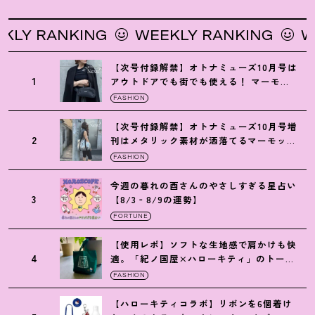
 RANKING
WEEKLY RANKING
WEEK
【次号付録解禁】オトナミューズ10月号は
1
アウトドアでも街でも使える
！
マーモッ
トの黒ショルダー
FASHION
【次号付録解禁】オトナミューズ10月号増
2
刊はメタリック素材が洒落てるマーモット
の保冷バッグ
FASHION
今週の暮れの酉さんのやさしすぎる星占い
3
【8/3‐8/9の運勢】
FORTUNE
【使用レポ】ソフトな生地感で肩かけも快
4
適。「紀ノ国屋×ハローキティ」のトート
がガシガシ使えて最高です
！
FASHION
【ハローキティコラボ】リボンを6個着け