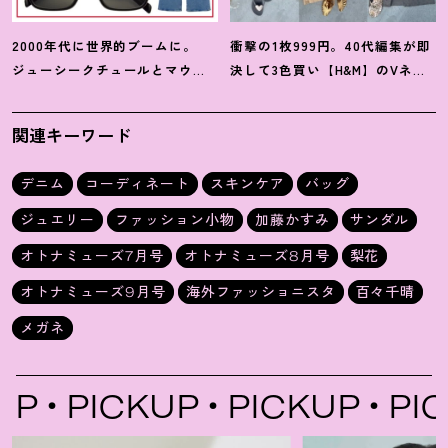
2000年代に世界的ブームに。
衝撃の1枚999円。40代編集が即
ジューシークチュールとマウ
決して3色買い【H&M】のVネッ
ジーの夢コラボ【最旬LAブラン
クタンクが超使える
！
夏コーデ
ド】6選
3選
関連キーワード
デニム
コーディネート
スキンケア
バッグ
ジュエリー
ファッション小物
加藤かすみ
サンダル
オトナミューズ7月号
オトナミューズ8月号
梨花
オトナミューズ9月号
海外ファッショニスタ
百々千晴
メガネ
PICKUP
PICKUP
PICK