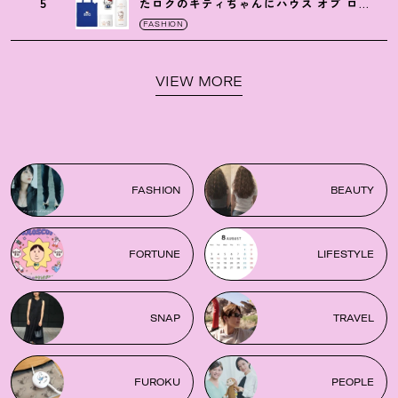
5
たロクのキティちゃんにハウス オブ ロー
ゼの限定パケも
！
FASHION
VIEW MORE
FASHION
BEAUTY
FORTUNE
LIFESTYLE
SNAP
TRAVEL
FUROKU
PEOPLE