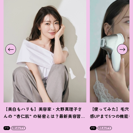
【美白もハリも】美容家・大野真理子さ
【使ってみた】毛穴
んの “杏仁肌” の秘密とは
？
最新美容習慣
感UPまで5つの機能
を徹底解説
！
の全方位ケア光美顔
PR
BEAUTY
PR
BEAUTY