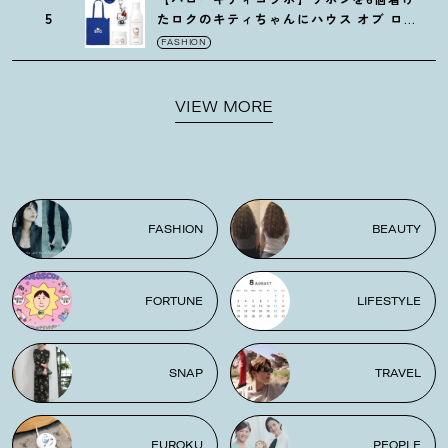
5
たロクのキティちゃんにハウス オブ ロー
ゼの限定パケも
！
FASHION
VIEW MORE
FASHION
BEAUTY
FORTUNE
LIFESTYLE
SNAP
TRAVEL
FUROKU
PEOPLE