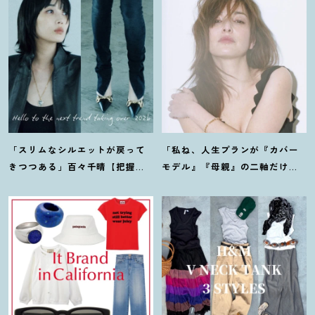
「スリムなシルエットが戻って
「私ね、人生プランが『カバー
きつつある」百々千晴【把握し
モデル』『母親』の二軸だけな
ておくべきデニムトレンド】っ
んだよね」梨花が選択した【生
て
？
き方】