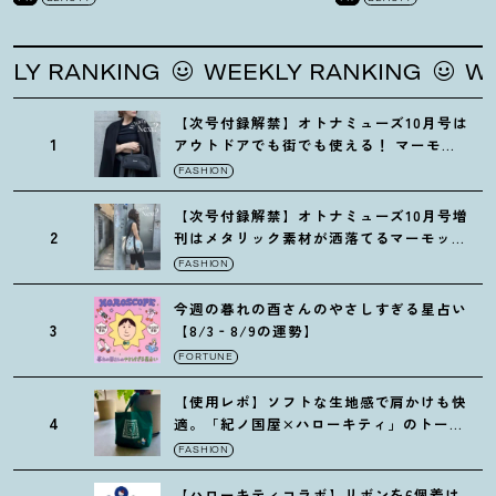
 RANKING
WEEKLY RANKING
WEEK
【次号付録解禁】オトナミューズ10月号は
1
アウトドアでも街でも使える
！
マーモッ
トの黒ショルダー
FASHION
【次号付録解禁】オトナミューズ10月号増
2
刊はメタリック素材が洒落てるマーモット
の保冷バッグ
FASHION
今週の暮れの酉さんのやさしすぎる星占い
3
【8/3‐8/9の運勢】
FORTUNE
【使用レポ】ソフトな生地感で肩かけも快
4
適。「紀ノ国屋×ハローキティ」のトート
がガシガシ使えて最高です
！
FASHION
【ハローキティコラボ】リボンを6個着け