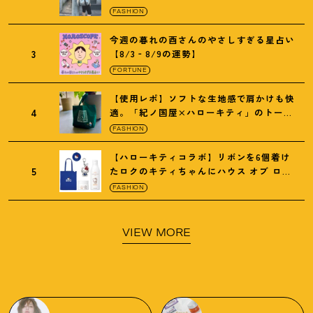
の保冷バッグ
FASHION
今週の暮れの酉さんのやさしすぎる星占い
3
【8/3‐8/9の運勢】
FORTUNE
【使用レポ】ソフトな生地感で肩かけも快
4
適。「紀ノ国屋×ハローキティ」のトート
がガシガシ使えて最高です
！
FASHION
【ハローキティコラボ】リボンを6個着け
5
たロクのキティちゃんにハウス オブ ロー
ゼの限定パケも
！
FASHION
VIEW MORE