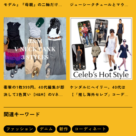
モデル』『母親』の二軸だけな
ジューシークチュールとマウ
んだよね」梨花が選択した【生
ジーの夢コラボ【最旬LAブラン
き方】
ド】6選
衝撃の1枚999円。40代編集が即
ケンダルにヘイリー。40代は
決して3色買い【H&M】のVネッ
【「推し海外セレブ」コーデ】
クタンクが超使える
！
夏コーデ
を取り入れて日常コーデのアプ
3選
デが吉
！
関連キーワード
ファッション
デニム
新作
コーディネート