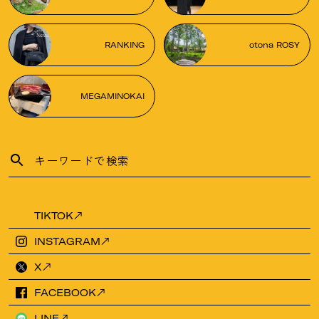
RANKING
otona ROSY
MEGAMINOKAI
TIKTOK
INSTAGRAM
X
FACEBOOK
LINE