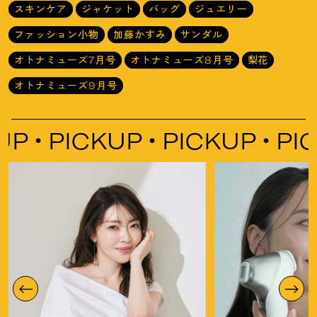
スキンケア
ジャケット
バッグ
ジュエリー
ファッション小物
加藤かすみ
サンダル
オトナミューズ7月号
オトナミューズ8月号
梨花
オトナミューズ9月号
PICKUP
PICKUP
PICK