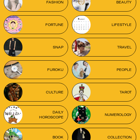
FASHION
BEAUTY
FORTUNE
LIFESTYLE
SNAP
TRAVEL
FUROKU
PEOPLE
CULTURE
TAROT
DAILY
NUMEROLOGY
HOROSCOPE
BOOK
COLLECTION