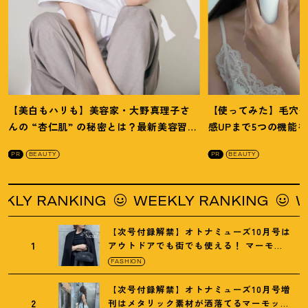
【美白もハリも】美容家・大野真理子さ
【使ってみた】毛穴
んの “杏仁肌” の秘密とは
？
最新美容習慣
感UPまで5つの機能
を徹底解説
！
の全方位ケア光美顔
PR
BEAUTY
PR
BEAUTY
 RANKING
WEEKLY RANKING
WEEK
【次号付録解禁】オトナミューズ10月号は
1
アウトドアでも街でも使える
！
マーモッ
トの黒ショルダー
FASHION
【次号付録解禁】オトナミューズ10月号増
2
刊はメタリック素材が洒落てるマーモット