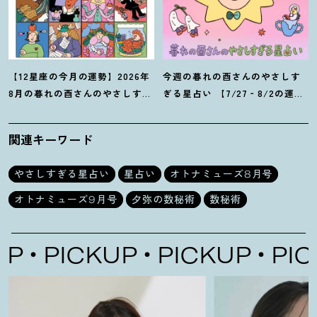
【12星座の今月の運勢】2026年
今週の暮れの酉さんのやさしす
8月の暮れの酉さんのやさしすぎ
ぎる星占い 【7/27‐8/2の運
る星占い
勢】
関連キーワード
やさしすぎる星占い
星占い
オトナミューズ8月号
オトナミューズ9月号
夕弥の数秘術
数秘術
PICKUP
PICKUP
PICK