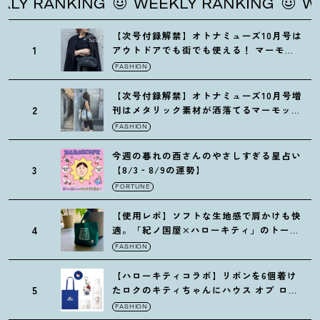
 RANKING
WEEKLY RANKING
WEEK
【次号付録解禁】オトナミューズ10月号は
1
アウトドアでも街でも使える
！
マーモッ
トの黒ショルダー
FASHION
【次号付録解禁】オトナミューズ10月号増
2
刊はメタリック素材が洒落てるマーモット
の保冷バッグ
FASHION
今週の暮れの酉さんのやさしすぎる星占い
3
【8/3‐8/9の運勢】
FORTUNE
【使用レポ】ソフトな生地感で肩かけも快
4
適。「紀ノ国屋×ハローキティ」のトート
がガシガシ使えて最高です
！
FASHION
【ハローキティコラボ】リボンを6個着け
5
たロクのキティちゃんにハウス オブ ロー
ゼの限定パケも
！
FASHION