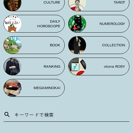
CULTURE
TAROT
DAILY
NUMEROLOGY
HOROSCOPE
BOOK
COLLECTION
RANKING
otona ROSY
MEGAMINOKAI