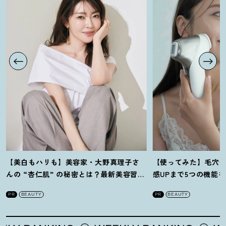
【美白もハリも】美容家・大野真理子さ
【使ってみた】毛穴
んの “杏仁肌” の秘密とは
？
最新美容習慣
感UPまで5つの機能
を徹底解説
！
の全方位ケア光美顔
PR
BEAUTY
PR
BEAUTY