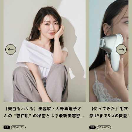
【美白もハリも】美容家・大野真理子さ
【使ってみた】毛穴
んの “杏仁肌” の秘密とは
？
最新美容習慣
感UPまで5つの機能
を徹底解説
！
の全方位ケア光美顔
PR
BEAUTY
PR
BEAUTY