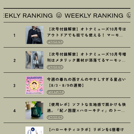
LY RANKING
WEEKLY RANKING
WE
【次号付録解禁】オトナミューズ10月号は
1
アウトドアでも街でも使える
！
マーモッ
トの黒ショルダー
FASHION
【次号付録解禁】オトナミューズ10月号増
2
刊はメタリック素材が洒落てるマーモット
の保冷バッグ
FASHION
今週の暮れの酉さんのやさしすぎる星占い
3
【8/3‐8/9の運勢】
FORTUNE
【使用レポ】ソフトな生地感で肩かけも快
4
適。「紀ノ国屋×ハローキティ」のトート
がガシガシ使えて最高です
！
FASHION
【ハローキティコラボ】リボンを6個着け