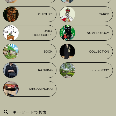
CULTURE
TAROT
DAILY
NUMEROLOGY
HOROSCOPE
BOOK
COLLECTION
RANKING
otona ROSY
MEGAMINOKAI