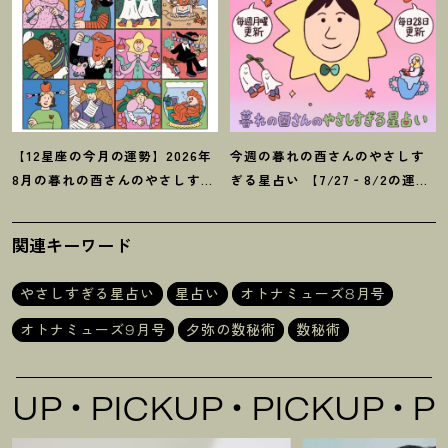
【12星座の今月の運勢】2026年
今週の暮れの酉さんのやさしす
8月の暮れの酉さんのやさしすぎ
ぎる星占い 【7/27‐8/2の運
る星占い
勢】
関連キーワード
やさしすぎる星占い
星占い
オトナミューズ8月号
オトナミューズ9月号
夕弥の数秘術
数秘術
P
PICKUP
PICKUP
PIC