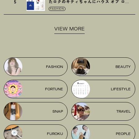
5
たロクのキティちゃんにハウス オブ ロー
ゼの限定パケも
！
FASHION
VIEW MORE
FASHION
BEAUTY
FORTUNE
LIFESTYLE
SNAP
TRAVEL
FUROKU
PEOPLE