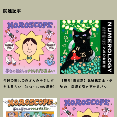
関連記事
今週の暮れの酉さんのやさしす
【毎月1日更新】数秘鑑定士・夕
ぎる星占い 【8/3‐8/9の運勢】
弥の、幸運を引き寄せるパワー
占い【8月の運勢】