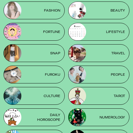
FASHION
BEAUTY
FORTUNE
LIFESTYLE
SNAP
TRAVEL
FUROKU
PEOPLE
CULTURE
TAROT
DAILY
NUMEROLOGY
HOROSCOPE