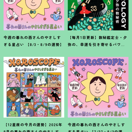
今週の暮れの酉さんのやさしす
【毎月1日更新】数秘鑑定士・夕
ぎる星占い 【8/3‐8/9の運勢】
弥の、幸運を引き寄せるパワー
占い【8月の運勢】
【12星座の今月の運勢】2026年
今週の暮れの酉さんのやさしす
8月の暮れの酉さんのやさしすぎ
ぎる星占い 【7/27‐8/2の運