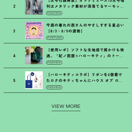
【次号付録解禁】オトナミューズ10月号増
2
刊はメタリック素材が洒落てるマーモット
の保冷バッグ
FASHION
今週の暮れの酉さんのやさしすぎる星占い
3
【8/3‐8/9の運勢】
FORTUNE
【使用レポ】ソフトな生地感で肩かけも快
4
適。「紀ノ国屋×ハローキティ」のトート
がガシガシ使えて最高です
！
FASHION
【ハローキティコラボ】リボンを6個着け
5
たロクのキティちゃんにハウス オブ ロー
ゼの限定パケも
！
FASHION
VIEW MORE