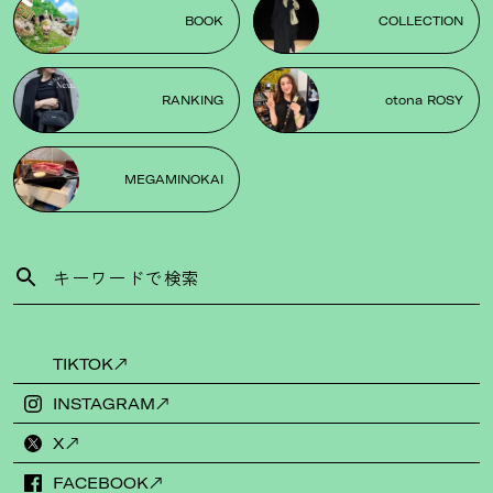
BOOK
COLLECTION
RANKING
otona ROSY
MEGAMINOKAI
TIKTOK
INSTAGRAM
X
FACEBOOK