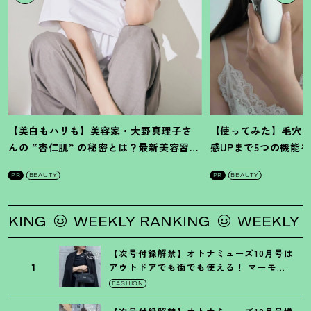
【美白もハリも】美容家・大野真理子さ
【使ってみた】毛穴
んの “杏仁肌” の秘密とは
？
最新美容習慣
感UPまで5つの機能
を徹底解説
！
の全方位ケア光美顔
PR
BEAUTY
PR
BEAUTY
NG
WEEKLY RANKING
WEEKLY RAN
【次号付録解禁】オトナミューズ10月号は
1
アウトドアでも街でも使える
！
マーモッ
トの黒ショルダー
FASHION