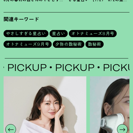
る星占い
勢】
関連キーワード
やさしすぎる星占い
星占い
オトナミューズ8月号
オトナミューズ9月号
夕弥の数秘術
数秘術
PICKUP
PICKUP
PICKUP