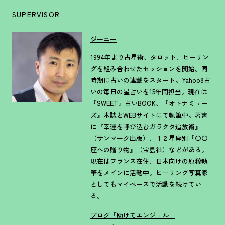
SUPERVISOR
ジーニー
1994年より占星術、タロット、ヒーリン
グを組み合わせたセッションを開始。同
時期に占いの連載をスタート。Yahoo8占
いの毎日の星占いを15年間担当。現在は
『SWEET』占いBOOK、『オトナミュー
ズ』本誌とWEBサイトにて執筆中。著書
に『幸運を呼び込むガラクタ追放術』
（サンマーク出版）、１２星座別『〇〇
座への贈り物』（宝島社）などがある。
現在はフランス在住、日本向けの原稿執
筆をメインに活動中。ヒーリング写真家
としてもマイペースで活動を続けてい
る。
ブログ「助けてエンジェル」