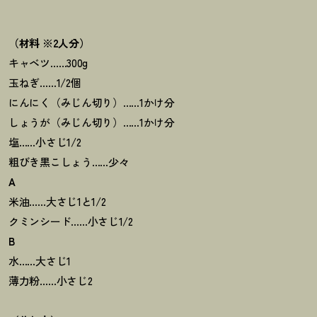
（材料 ※2人分）
キャベツ……300g
玉ねぎ……1/2個
にんにく（みじん切り）……1かけ分
しょうが（みじん切り）……1かけ分
塩……小さじ1/2
粗びき黒こしょう……少々
A
米油……大さじ1と1/2
クミンシード……小さじ1/2
B
水……大さじ1
薄力粉……小さじ2