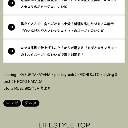
とセロリのポタージュ』レシピ
具だくさんで、食べごたえも十分
！
料理家高山かづえさん直伝
『白いんげん豆とフレッシュトマトのスープ』のレシピ
コツは牛乳で仕上げること
！
からだ温まる『えびとカリフラワー
のミルクスープ』のレシピで寒さ対策を
！
cooking：KAZUE TAKAYAMA / photograph：KEIICHI SUTO / styling &
text：HIROKO NAKADA
otona MUSE 2025年3月号より
レシピ
グルメ
LIFESTYLE TOP