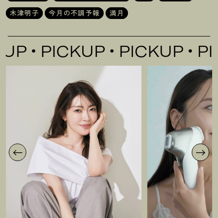
木津明子
今月の不調予報
満月
P
PICKUP
PICKUP
PIC