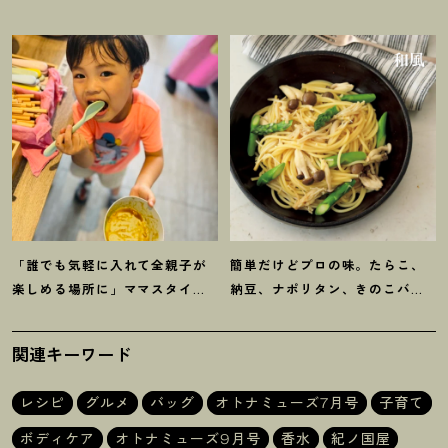
ゆで作る夏野菜の揚げ浸し】レ
る【オイル系パスタ】レシピ
シピ
「誰でも気軽に入れて全親子が
簡単だけどプロの味。たらこ、
楽しめる場所に」ママスタイリ
納豆、ナポリタン、きのこバ
スト木津明子運営【子ども食
ターしょうゆ【和風パスタ】失
堂】
敗なしレシピ4品
関連キーワード
レシピ
グルメ
バッグ
オトナミューズ7月号
子育て
ボディケア
オトナミューズ9月号
香水
紀ノ国屋