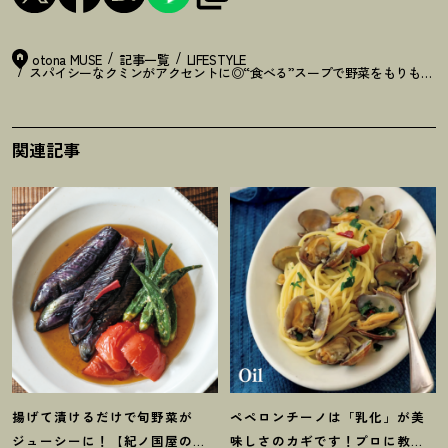
otona MUSE
記事一覧
LIFESTYLE
スパイシーなクミンがアクセントに◎“食べる”スープで野菜をもりもり摂
関連記事
揚げて漬けるだけで旬野菜が
ペペロンチーノは「乳化」が美
ジューシーに
！
【紀ノ国屋のつ
味しさのカギです
！
プロに教わ