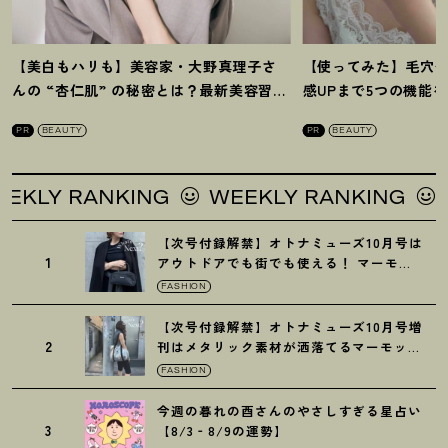
【美白もハリも】美容家・大野真理子さ
【使ってみた】毛穴
んの “杏仁肌” の秘密とは
？
最新美容習慣
感UPまで5つの機能
を徹底解説
！
の全方位ケア光美顔
PR
BEAUTY
PR
BEAUTY
LY RANKING
WEEKLY RANKING
WE
【次号付録解禁】オトナミューズ10月号は
1
アウトドアでも街でも使える
！
マーモッ
トの黒ショルダー
FASHION
【次号付録解禁】オトナミューズ10月号増
2
刊はメタリック素材が洒落てるマーモット
の保冷バッグ
FASHION
今週の暮れの酉さんのやさしすぎる星占い
3
【8/3‐8/9の運勢】