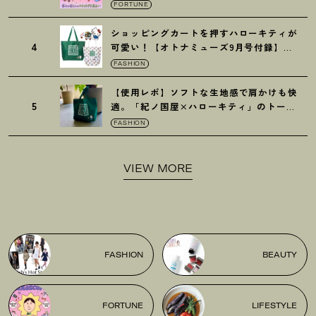
FORTUNE
ショッピングカートを押すハローキティが
4
可愛い
！
【オトナミューズ9月号付録】紀
ノ国屋バッグ
FASHION
【使用レポ】ソフトな生地感で肩かけも快
5
適。「紀ノ国屋×ハローキティ」のトート
がガシガシ使えて最高です
！
FASHION
VIEW MORE
FASHION
BEAUTY
FORTUNE
LIFESTYLE