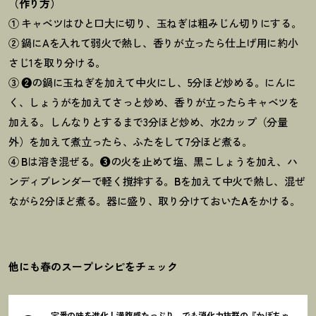
（作り方）
①
キャベツはひと口大に切り、玉ねぎは粗みじん切りにする。
②
鍋にAを入れて弱火で熱し、香りが立ったら仕上げ用に約小
さじ1を取り分ける。
③
❷の鍋に玉ねぎを加えて中火にし、5分ほど炒める。にんに
く、しょうがを加えてさっと炒め、香りが立ったらキャベツを
加える。しんなりとするまで3分ほど炒め、水2カップ（分量
外）を加えて煮立ったら、ふたをして7分ほど煮る。
④
B
は溶き混ぜる。
❸
の火を止めて塩、黒こしょうを加え、ハ
ンディブレンダーで軽く撹拌する。
B
を加えて中火で熱し、混ぜ
ながら2分ほど煮る。器に盛り、取り分けておいた
A
をかける。
他にも春のスープレシピをチェック
定番の味を進化
！
満腹感たっぷり。でも消化力抜群の『かぼちゃ