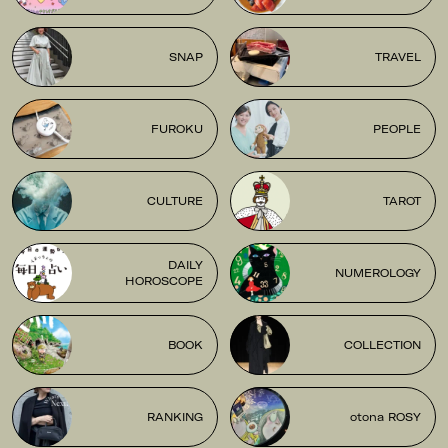
SNAP
TRAVEL
FUROKU
PEOPLE
CULTURE
TAROT
DAILY
NUMEROLOGY
HOROSCOPE
BOOK
COLLECTION
RANKING
otona ROSY