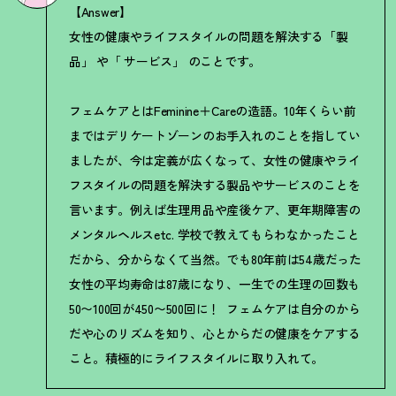
【Answer】
女性の健康やライフスタイルの問題を解決する「製
品」 や「 サービス」 のことです。
フェムケアとはFeminine＋Careの造語。10年くらい前
まではデリケートゾーンのお手入れのことを指してい
ましたが、今は定義が広くなって、女性の健康やライ
フスタイルの問題を解決する製品やサービスのことを
言います。例えば生理用品や産後ケア、更年期障害の
メンタルヘルスetc. 学校で教えてもらわなかったこと
だから、分からなくて当然。でも80年前は54歳だった
女性の平均寿命は87歳になり、一生での生理の回数も
50〜100回が450〜500回に
！
フェムケアは自分のから
だや心のリズムを知り、心とからだの健康をケアする
こと。積極的にライフスタイルに取り入れて。