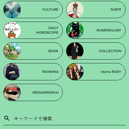
CULTURE
TAROT
DAILY
NUMEROLOGY
HOROSCOPE
BOOK
COLLECTION
RANKING
otona ROSY
MEGAMINOKAI