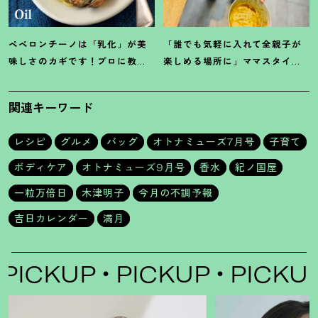
ペペロンチーノは「乳化」が美
「誰でも気軽に入れて全親子が
味しさのカギです
！
プロに教わ
楽しめる場所に」ママスタイリ
る【オイル系パスタ】レシピ
スト木津明子運営【子ども食
堂】
関連キーワード
レシピ
グルメ
バッグ
オトナミューズ7月号
子育て
ボディケア
オトナミューズ9月号
香水
紀ノ国屋
一粒万倍日
木津明子
今月の不調予報
吉日カレンダー
満月
ICKUP
PICKUP
PICKUP