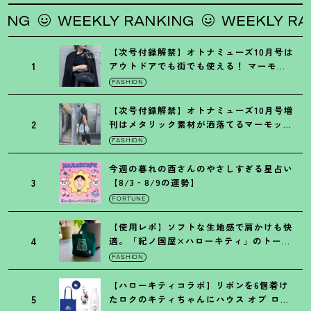
WEEKLY RANKING
WEEKLY RANKI
【次号付録解禁】オトナミューズ10月号は
1
アウトドアでも街でも使える
！
マーモッ
トの黒ショルダー
FASHION
【次号付録解禁】オトナミューズ10月号増
2
刊はメタリック素材が洒落てるマーモット
の保冷バッグ
FASHION
今週の暮れの酉さんのやさしすぎる星占い
3
【8/3‐8/9の運勢】
FORTUNE
【使用レポ】ソフトな生地感で肩かけも快
4
適。「紀ノ国屋×ハローキティ」のトート
がガシガシ使えて最高です
！
FASHION
【ハローキティコラボ】リボンを6個着け
5
たロクのキティちゃんにハウス オブ ロー