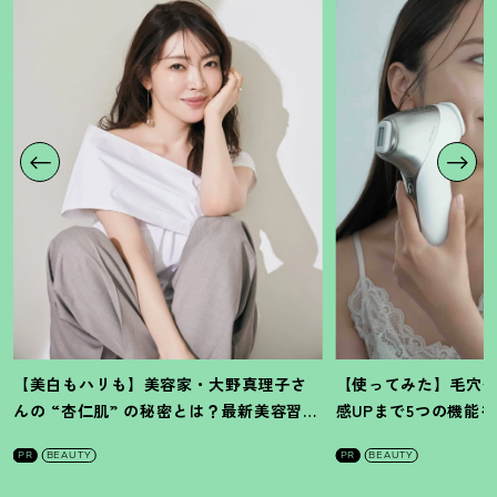
【美白もハリも】美容家・大野真理子さ
【使ってみた】毛穴
んの “杏仁肌” の秘密とは
？
最新美容習慣
感UPまで5つの機能
を徹底解説
！
の全方位ケア光美顔
PR
BEAUTY
PR
BEAUTY