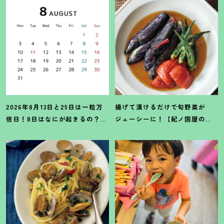
2026年8月13日と25日は一粒万
揚げて漬けるだけで旬野菜が
倍日
！
8日はなにが起きるの
？
吉
ジューシーに
！
【紀ノ国屋のつ
日カレンダーをチェックしよう
ゆで作る夏野菜の揚げ浸し】レ
シピ