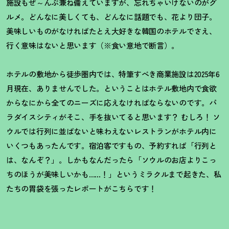
施設もぜ～んぶ兼ね備えていますが、忘れちゃいけないのがグ
ルメ。どんなに美しくても、どんなに話題でも、花より団子。
美味しいものがなければたとえ大好きな韓国のホテルでさえ、
行く意味はないと思います（※食い意地で断言）。
ホテルの敷地から徒歩圏内では、特筆すべき商業施設は2025年6
月現在、ありませんでした。ということはホテル敷地内で食欲
からなにから全てのニーズに応えなければならないのです。パ
ラダイスシティがそこ、手を抜いてると思います
？
むしろ
！
ソ
ウルでは行列に並ばないと味わえないレストランがホテル内に
いくつもあったんです。宿泊客ですもの、予約すれば「行列と
は、なんぞ
？
」。しかもなんだったら「ソウルのお店よりこっ
ちのほうが美味しいかも……
！
」というミラクルまで起きた、私
たちの胃袋を張ったレポートがこちらです
！