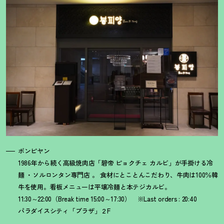
ボンピヤン
1986年から続く高級焼肉店「碧帝 ピョクチェ カルビ」が手掛ける冷
麺 ・ソルロンタン専門店 。 食材にとことんこだわり、牛肉は100％韓
牛を使用。看板メニューは平壌冷麺と本テジカルビ。
11:30～22:00（Break time 15:00～17:30） ※Last orders : 20:40
パラダイスシティ「プラザ」２F