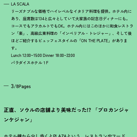
LA SCALA
リーズナブルな価格でハイレベルなイタリア料理を提供。ホテル内に
あり、座席数は134と広々としていて大家族の記念日ディナーにも。
コースでもアラカルトでもOK。ホテル内にはこのほかに和食レストラ
ン「楽」、高級広東料理の「インペリアル・トレジャー」、そして後
ほどご紹介するビュッフェスタイルの「ON THE PLATE」がありま
す。
Lunch 12:00~15:00 Dinner 18:00~22:00
パラダイスホテル１F
3
/8Pages
正直、ソウルの店舗より美味だった!? 「プロカンジャ
ンケジャン」
ホテル棟から少し歩くとPLAZAという、レストランやフード