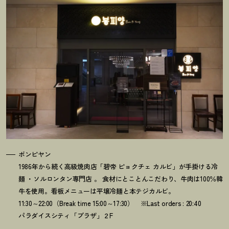
ボンピヤン
1986年から続く高級焼肉店「碧帝 ピョクチェ カルビ」が手掛ける冷
麺 ・ソルロンタン専門店 。 食材にとことんこだわり、牛肉は100％韓
牛を使用。看板メニューは平壌冷麺と本テジカルビ。
11:30～22:00（Break time 15:00～17:30） ※Last orders : 20:40
パラダイスシティ「プラザ」２F