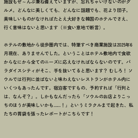
施設もぜ～んぶ兼ね備えていますが、忘れちゃいけないのがグ
ルメ。どんなに美しくても、どんなに話題でも、花より団子。
美味しいものがなければたとえ大好きな韓国のホテルでさえ、
行く意味はないと思います（※食い意地で断言）。
ホテルの敷地から徒歩圏内では、特筆すべき商業施設は2025年6
月現在、ありませんでした。ということはホテル敷地内で食欲
からなにから全てのニーズに応えなければならないのです。パ
ラダイスシティがそこ、手を抜いてると思います
？
むしろ
！
ソ
ウルでは行列に並ばないと味わえないレストランがホテル内に
いくつもあったんです。宿泊客ですもの、予約すれば「行列と
は、なんぞ
？
」。しかもなんだったら「ソウルのお店よりこっ
ちのほうが美味しいかも……
！
」というミラクルまで起きた、私
たちの胃袋を張ったレポートがこちらです
！