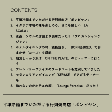
CONTENTS
平壌冷麺までいただける行列焼肉店「ボンピヤン」
イタリア本場の味を楽しめる。目にも麗しい「LA
SCALA」
正直、ソウルの店舗より美味だった!? 「プロカンジャンケ
ジャン」
ホテルダイニングの粋、鉄板焼き。「BORN＆BRED」でお
まかせ（コース）を堪能
朝食しっかり派は「ON THE PLATE」のビュッフェに行こ
う
フレンドリープライスのフードコートも充実していました
モダンコリアンダイニング「SERASÉ」でアガるディナー
を
侮れないのがホテルの顔、「Lounge Paradise」だった
！
平壌冷麺までいただける行列焼肉店「ボンピヤン」