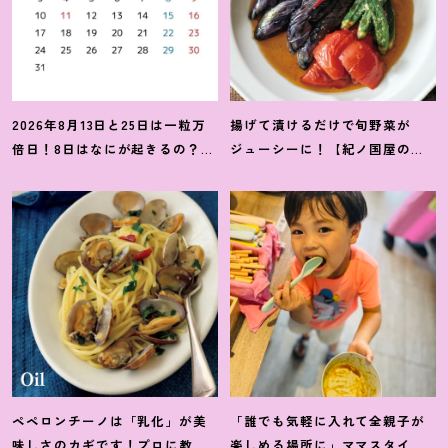
2026年8月13日と25日は一粒万
揚げて漬けるだけで旬野菜が
倍日
！
8日はなにが起きるの
？
吉
ジューシーに
！
【紀ノ国屋のつ
日カレンダーをチェックしよう
ゆで作る夏野菜の揚げ浸し】レ
シピ
ペペロンチーノは「乳化」が美
「誰でも気軽に入れて全親子が
味しさのカギです
！
プロに教わ
楽しめる場所に」ママスタイリ