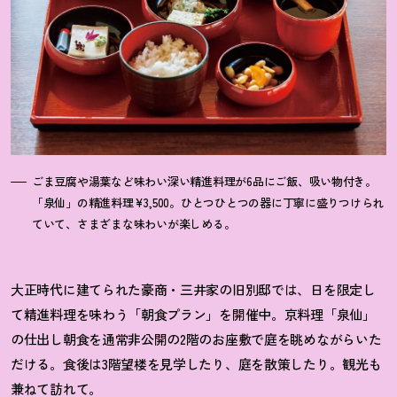
ごま豆腐や湯葉など味わい深い精進料理が6品にご飯、吸い物付き。
「泉仙」の精進料理¥3,500。ひとつひとつの器に丁寧に盛りつけられ
ていて、さまざまな味わいが楽しめる。
大正時代に建てられた豪商・三井家の旧別邸では、日を限定し
て精進料理を味わう「朝食プラン」を開催中。京料理「泉仙」
の仕出し朝食を通常非公開の2階のお座敷で庭を眺め
ながらいた
だける。食後は3階望楼を見学したり、庭を散策したり。観光も
兼ねて訪れて。