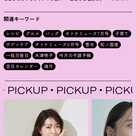
る【オイル系パスタ】レシピ
スト木津明子運営【子ども食
堂】
関連キーワード
レシピ
グルメ
バッグ
オトナミューズ7月号
子育て
ボディケア
オトナミューズ9月号
香水
紀ノ国屋
一粒万倍日
木津明子
今月の不調予報
吉日カレンダー
満月
ICKUP
PICKUP
PICKUP