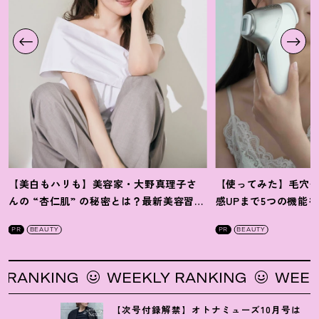
【美白もハリも】美容家・大野真理子さ
【使ってみた】毛穴
んの “杏仁肌” の秘密とは
？
最新美容習慣
感UPまで5つの機能
を徹底解説
！
の全方位ケア光美顔
PR
BEAUTY
PR
BEAUTY
KING
WEEKLY RANKING
WEEKLY R
【次号付録解禁】オトナミューズ10月号は