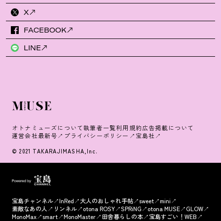
X
FACEBOOK
LINE
オトナミューズについて
執筆者一覧
利用規約
広告掲載について
運営会社
最新号
プライバシーポリシー
宝島社
© 2021 TAKARAJIMASHA,Inc.
宝島チャンネル
InRed
大人のおしゃれ手帖
sweet
mini
素敵なあの人
リンネル
otona ROSY
SPRiNG
otona MUSE
GLOW
MonoMax
smart
MonoMaster
田舎暮らしの本
宝島すごい！WEB