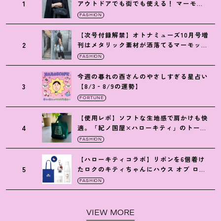
1
アウトドアでも街でも使える
！
マーモッ
トの黒ショルダー
FASHION
【次号付録解禁】オトナミューズ10月号増
2
刊はメタリック素材が洒落てるマーモット
の保冷バッグ
FASHION
今週の暮れの酉さんのやさしすぎる星占い
3
【8/3‐8/9の運勢】
FORTUNE
【使用レポ】ソフトな生地感で肩かけも快
4
適。「紀ノ国屋×ハローキティ」のトート
がガシガシ使えて最高です
！
FASHION
【ハローキティコラボ】リボンを6個着け
5
たロクのキティちゃんにハウス オブ ロー
ゼの限定パケも
！
FASHION
VIEW MORE