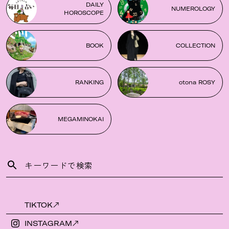
DAILY
NUMEROLOGY
HOROSCOPE
BOOK
COLLECTION
RANKING
otona ROSY
MEGAMINOKAI
TIKTOK
INSTAGRAM