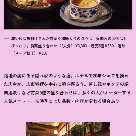
濃いめに味付けされた前菜や海鮮入りの点心は、昼飲みのお供にも
ぴったり。前菜盛り合わせ（2人分）¥3,300、焼売3種¥880、湯餃
（スープ餃子）¥830
路地の奥にある隠れ家のような店。ホテルで20年シェフを務め
た店主が、広東料理を中心に腕を振るう。蒸し鶏やホタテの紹
興酒漬けなど前菜9種の盛り合わせは、多くの人がオーダーする
人気メニュー。※時季により品数・内容が変わる場合あり