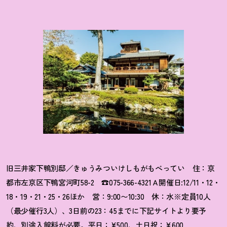
旧三井家下鴨別邸
／きゅうみついけしもがもべってい 住：
京
都市左京区下鴨宮河町58-2 ☎075-366-4321Ａ開催
日:12/11・12・
18・19・21・25・26ほか 営：9:00〜10:30 休：水
※定員10人
（最少催行3人）、3日前の23：45までに下記サイト
より要予
約、別途入館料が必要。平日：¥500、土日祝：¥600