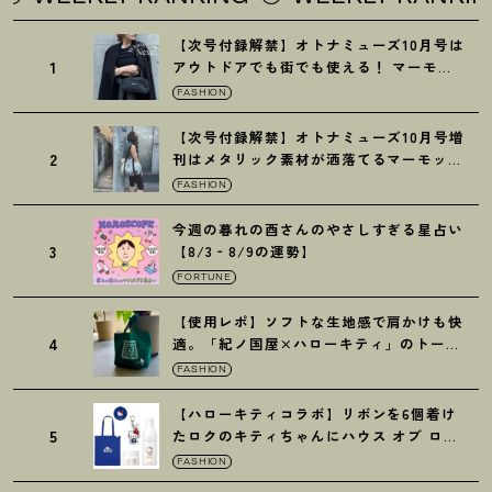
【次号付録解禁】オトナミューズ10月号は
1
アウトドアでも街でも使える
！
マーモッ
トの黒ショルダー
FASHION
【次号付録解禁】オトナミューズ10月号増
2
刊はメタリック素材が洒落てるマーモット
の保冷バッグ
FASHION
今週の暮れの酉さんのやさしすぎる星占い
3
【8/3‐8/9の運勢】
FORTUNE
【使用レポ】ソフトな生地感で肩かけも快
4
適。「紀ノ国屋×ハローキティ」のトート
がガシガシ使えて最高です
！
FASHION
【ハローキティコラボ】リボンを6個着け
5
たロクのキティちゃんにハウス オブ ロー
ゼの限定パケも
！
FASHION