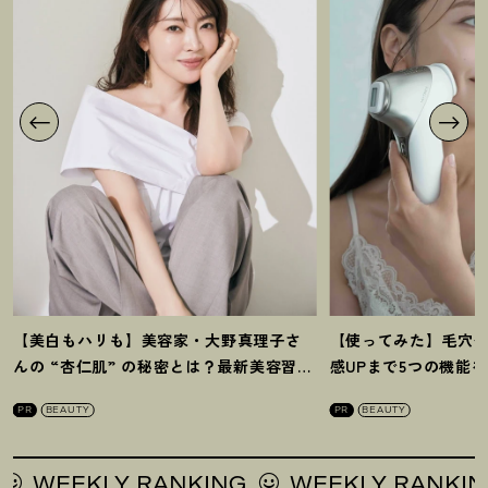
【美白もハリも】美容家・大野真理子さ
【使ってみた】毛穴
んの “杏仁肌” の秘密とは
？
最新美容習慣
感UPまで5つの機能
を徹底解説
！
の全方位ケア光美顔
PR
BEAUTY
PR
BEAUTY
 RANKING
WEEKLY RANKING
WEEKL