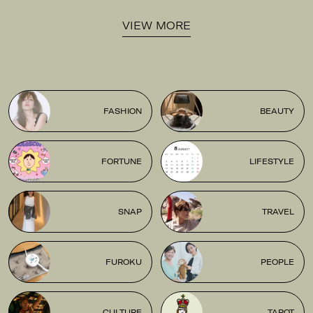
VIEW MORE
FASHION
BEAUTY
FORTUNE
LIFESTYLE
SNAP
TRAVEL
FUROKU
PEOPLE
CULTURE
TAROT