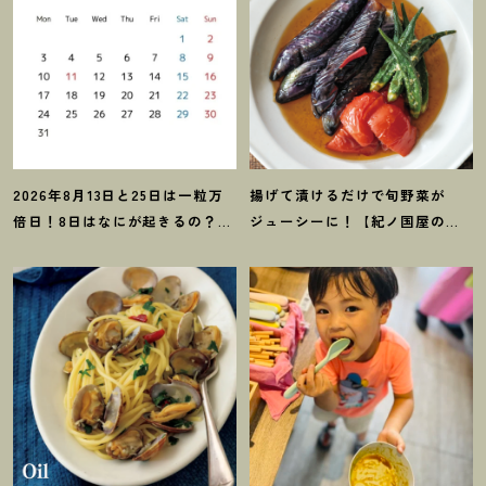
2026年8月13日と25日は一粒万
揚げて漬けるだけで旬野菜が
倍日
！
8日はなにが起きるの
？
吉
ジューシーに
！
【紀ノ国屋のつ
日カレンダーをチェックしよう
ゆで作る夏野菜の揚げ浸し】レ
シピ