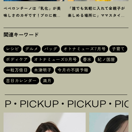
ペペロンチーノは「乳化」が美
「誰でも気軽に入れて全親子が
味しさのカギです
！
プロに教わ
楽しめる場所に」ママスタイリ
る【オイル系パスタ】レシピ
スト木津明子運営【子ども食
堂】
関連キーワード
レシピ
グルメ
バッグ
オトナミューズ7月号
子育て
ボディケア
オトナミューズ9月号
香水
紀ノ国屋
一粒万倍日
木津明子
今月の不調予報
吉日カレンダー
満月
CKUP
PICKUP
PICKUP
P