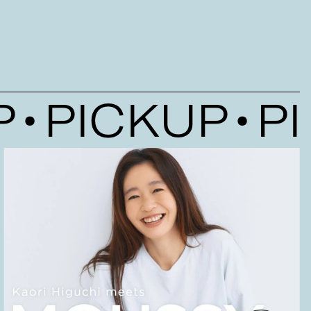
PICKUP
PIC