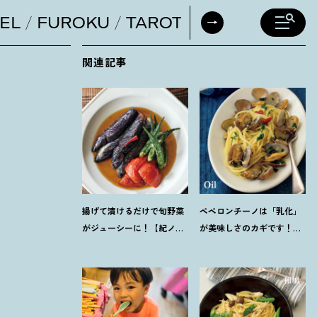
EL
FUROKU
TAROT
DAILY HORO
関連記事
揚げて漬けるだけで旬野菜
ペペロンチーノは「乳化」
がジューシーに
！
【紀ノ国
が美味しさのカギです
！
プ
屋のつゆで作る夏野菜の揚
ロに教わる【オイル系パス
げ浸し】レシピ
タ】レシピ