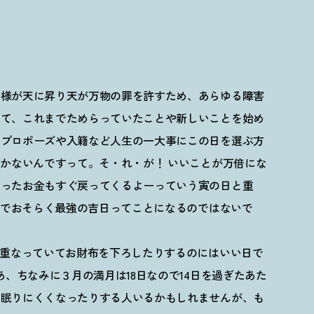
神様が天に昇り天が万物の罪を許すため、あらゆる障害
いて、これまでためらっていたことや新しいことを始め
、プロポーズや入籍など人生の一大事にこの日を選ぶ方
しかないんですって。そ・れ・が
！
いいことが万倍にな
行ったお金もすぐ戻ってくるよーっていう寅の日と重
2年でおそらく最強の吉日ってことになるのではないで
が重なっていてお財布を下ろしたりするのにはいい日で
あ、ちなみに３月の満月は18日なので14日を過ぎたあた
り眠りにくくなったりする人いるかもしれませんが、も