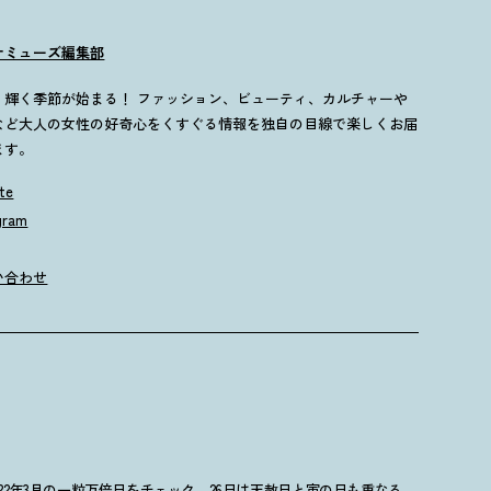
ナミューズ編集部
歳、輝く季節が始まる！ ファッション、ビューティ、カルチャーや
など大人の女性の好奇心をくすぐる情報を独自の目線で楽しくお届
ます。
te
gram
い合わせ
2022年3月の一粒万倍日をチェック。26日は天赦日と寅の日も重なる最強デー
！