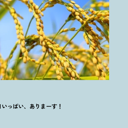
日いっぱい、ありまーす
！