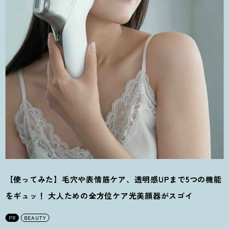
【使ってみた】毛穴や表情筋ケア、透明感UPまで5つの機能
をギュッ
！
大人ための全方位ケア光美顔器がスゴイ
PR
BEAUTY