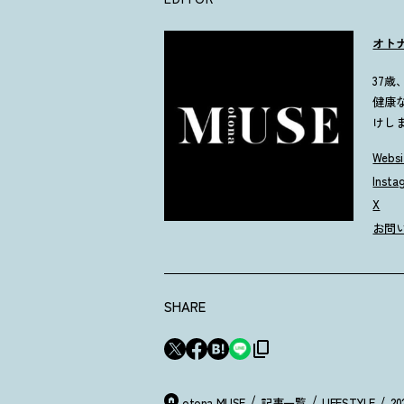
オト
37
健康
けし
Websi
Insta
X
お問
SHARE
otona MUSE
記事一覧
LIFESTYLE