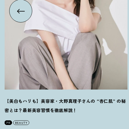
【美白もハリも】美容家・大野真理子さんの “杏仁肌” の秘
密とは
？
最新美容習慣を徹底解説
！
PR
BEAUTY