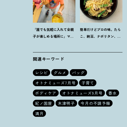
「誰でも気軽に入れて全親
簡単だけどプロの味。たら
子が楽しめる場所に」ママ
こ、納豆、ナポリタン、き
スタイリスト木津明子運営
のこバターしょうゆ【和風
【子ども食堂】
パスタ】失敗なしレシピ4
品
関連キーワード
レシピ
グルメ
バッグ
オトナミューズ7月号
子育て
ボディケア
オトナミューズ9月号
香水
紀ノ国屋
木津明子
今月の不調予報
満月