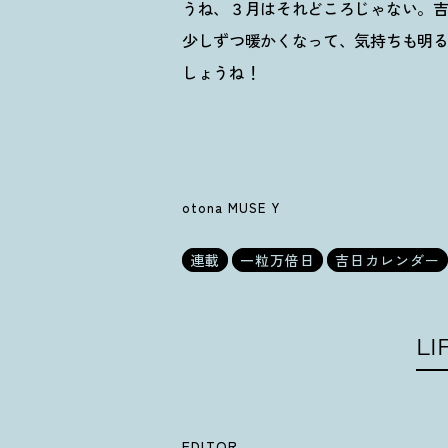
うね、３月はそれどころじゃない。
少しずつ暖かくなって、気持ちも明
しょうね
！
otona MUSE Y
連載
一粒万倍日
吉日カレンダー
LI
EDITOR