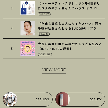
【ハローキティコラボ】リボンを6個着け
3
たロクのキティちゃんにハウス オブ ロー
ゼの限定パケも
！
FASHION
「色味も質感も大人にちょうどいい」百々
4
千晴が私服と合わせるSUQQUの【ブラー
リクイド リップ】6選
BEAUTY
今週の暮れの酉さんのやさしすぎる星占い
5
【8/10‐8/16の運勢】
FORTUNE
VIEW MORE
FASHION
BEAUTY