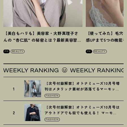
【美白もハリも】美容家・大野真理子さ
【使ってみた】毛穴
んの “杏仁肌” の秘密とは
？
最新美容習慣
感UPまで5つの機能
を徹底解説
！
の全方位ケア光美顔
PR
BEAUTY
PR
BEAUTY
KLY RANKING
WEEKLY RANKING
WE
【次号付録解禁】オトナミューズ10月号増
1
刊はメタリック素材が洒落てるマーモット
の保冷バッグ
FASHION
【次号付録解禁】オトナミューズ10月号は
2
アウトドアでも街でも使える
！
マーモッ
トの黒ショルダー
FASHION