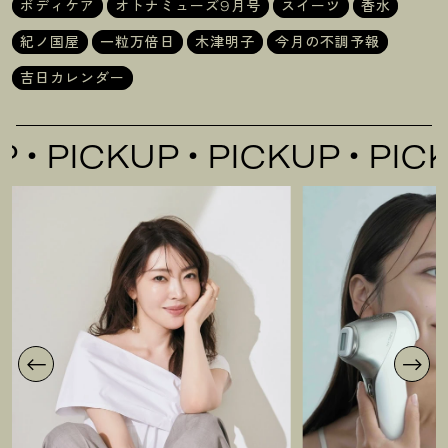
ボディケア
オトナミューズ9月号
スイーツ
香水
紀ノ国屋
一粒万倍日
木津明子
今月の不調予報
吉日カレンダー
PICKUP
PICKUP
PICKUP