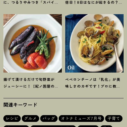
に、つるりやみつき「スパイス
倍日
！
8日はなにが起きるの
？
吉
ワンタン」
！
【台湾グルメ】レ
日カレンダーをチェックしよう
シピ6選
揚げて漬けるだけで旬野菜が
ペペロンチーノは「乳化」が美
ジューシーに
！
【紀ノ国屋のつ
味しさのカギです
！
プロに教わ
ゆで作る夏野菜の揚げ浸し】レ
る【オイル系パスタ】レシピ
シピ
関連キーワード
レシピ
グルメ
バッグ
オトナミューズ7月号
子育て