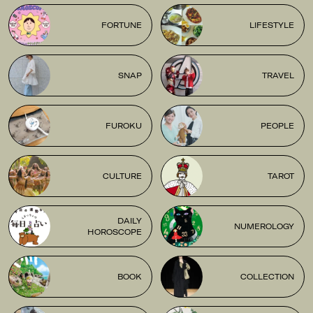
FORTUNE
LIFESTYLE
SNAP
TRAVEL
FUROKU
PEOPLE
CULTURE
TAROT
DAILY
NUMEROLOGY
HOROSCOPE
BOOK
COLLECTION