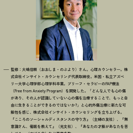
監修：大嶋信頼（おおしま・のぶより）さん。心理カウンセラー。株
式会社インサイト・カウンセリング代表取締役。米国・私立アズベ
リー大学心理学部心理学科卒業。ブリーフ・セラピーのFAP療法
（Free from Anxiety Program）を開発した。「どんな人でも心の傷
があり、その人が認識していない心の傷を治療することで、もっと自
由に生きることができるのではないか?」と心的外傷治療に新たな可
能性を感じ、株式会社インサイト・カウンセリングを立ち上げる。
『こころのソーシャルディスタンスの守り方』（主婦の友社）、『無
意識さん、催眠を教えて』（光文社）、『あなたの才能があなたを苦