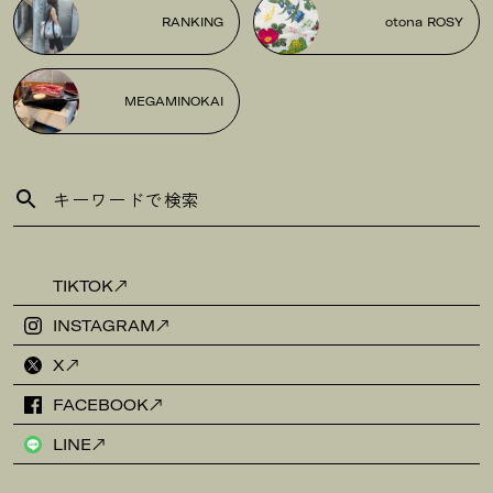
RANKING
otona ROSY
MEGAMINOKAI
TIKTOK
INSTAGRAM
X
FACEBOOK
LINE