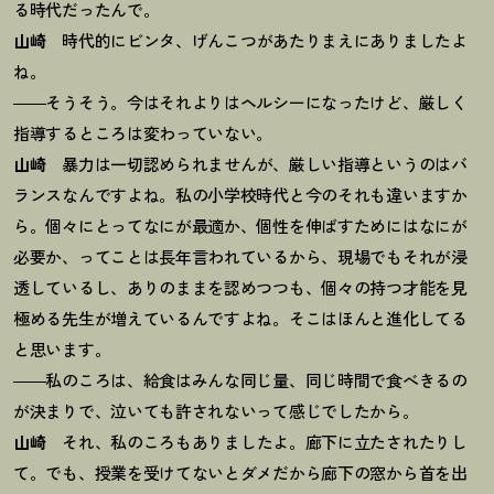
る時代だったんで。
山崎
時代的にビンタ、げんこつがあたりまえにありましたよ
ね。
――そうそう。今はそれよりはヘルシーになったけど、厳しく
指導するところは変わっていない。
山崎
暴力は一切認められませんが、厳しい指導というのはバ
ランスなんですよね。私の小学校時代と今のそれも違いますか
ら。個々にとってなにが最適か、個性を伸ばすためにはなにが
必要か、ってことは長年言われているから、現場でもそれが浸
透しているし、ありのままを認めつつも、個々の持つ才能を見
極める先生が増えているんですよね。そこはほんと進化してる
と思います。
――私のころは、給食はみんな同じ量、同じ時間で食べきるの
が決まりで、泣いても許されないって感じでしたから。
山崎
それ、私のころもありましたよ。廊下に立たされたりし
て。でも、授業を受けてないとダメだから廊下の窓から首を出