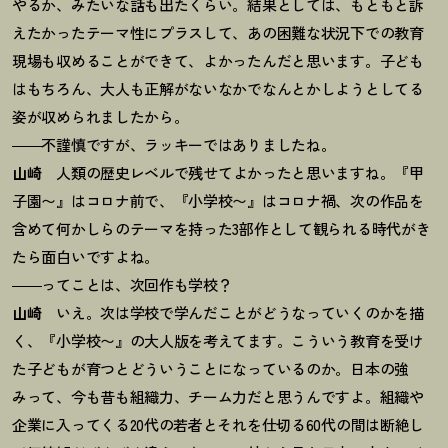
やるか、みたいな話も出たくらい。結果としては、もともと訴
えたかったテーマ性にプラスして、あの困難な状況下での教育
現場も収めることができて、よかったんだと思います。子ども
はもちろん、大人も正解がないなかでなんとかしようとしてる
姿が収められましたから。
――不謹慎ですが、ラッキーではありましたね。
山崎
人類の歴史レベルで残せてよかったと思いますね。『甲
子園〜』はコロナ前で、『小学校〜』はコロナ禍、次の作品を
含めて何かしらのテーマを持った3部作として観られる時代がき
たら面白いですよね。
――ってことは、次回作も学校
？
山崎
いえ。次は学校で学んだことがどうなっていくのかを描
く、『小学校〜』の大人版を考えてます。こういう教育を受け
た子どもが育つとどういうことになっているのか。日本の強
みって、今も昔も組織力、チーム力だと思うんですよ。組織や
企業に入ってくる20代の若者とそれを仕切る60代の間は断絶し