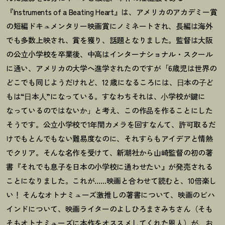
『Instruments of a Beating Heart』は、アメリカのアカデミー賞
の短編ドキュメンタリー映画賞にノミネートされ、長編は海外
でも多数上映され、賞を獲り、話題となりました。監督は大阪
の公立小学校を卒業後、中高はインターナショナル・スクール
に通い、アメリカの大学へ進学されたのですが「6歳児は世界の
どこでも同じようだけれど、12 歳になるころには、⽇本の⼦ど
もは“⽇本⼈”になっている。すなわちそれは、⼩学校が鍵に
なっているのではないか」と考え、この作品を作ることにした
そうです。公立小学校で1年間カメラを回すなんて、許可取るだ
けでもとんでもない難易度なのに、それすらもアイデアと情熱
でクリア。そんな名作を受けて、新潮社から山崎監督の初の著
書『それでも息子を日本の小学校に通わせたい』が発売される
ことになりました。これが……映画と合わせて読むと、10倍楽し
い
！
そんなオトナミューズ激推しの著書について、映画のビハ
インドについて、映画ライターのよしひろまさみちさん（そも
そもオトナミューズに本作をオススメしてくれた恩人）が、お