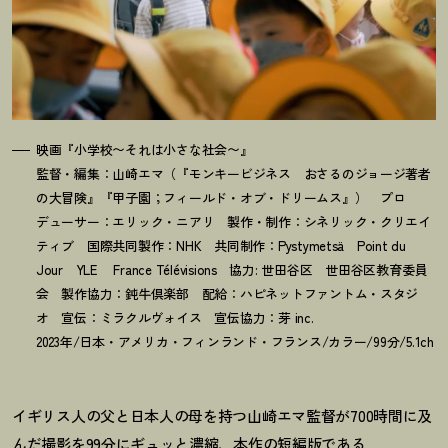
映画『小学校〜それは小さな社会〜』
監督・編集：山崎エマ（『モンキービジネス おさるのジョージ著者
の大冒険』『甲子園；フィールド・オブ・ドリームス』） プロ
デューサー：エリック・ニアリ 製作・制作：シネリック・クリエイ
ティブ 国際共同製作：NHK 共同制作：Pystymetsä Point du
Jour YLE France Télévisions 協力: 世田谷区 世田谷区教育委員
会 製作協力：鈍牛倶楽部 配給：ハピネットファントム・スタジ
オ 宣伝：ミラクルヴォイス 宣伝協力：芽 inc.
2023年/日本・アメリカ・フィンランド・フランス/カラー/99分/5.1ch
イギリス人の父と日本人の母を持つ山崎エマ監督が700時間に及
んだ撮影を99分にギュッと濃縮、本作の短編版である