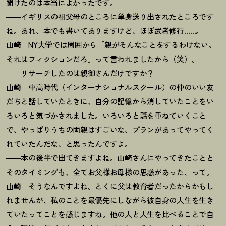
聞けたのは本当によかったです。
――イギリスの祖父母のところに単身送り出されたところです
ね。あれ、本でも書いてありますけど、ほぼ武者修行……。
山崎
NY大学では周囲から「親がそんなことをするわけない。
それはフィクションだろ」って言われましたから（笑）。
――リサーチしたのは親御さんだけですか
？
山崎
中高時代（インターナショナルスクール）の仲のいい友
だちと話していたときに、自分の記憶から消していたことをい
ろいろと気づかされました。いろいろと話を重ねていくこと
で、やっぱりうちの両親はすごいな、プランがあってやってく
れていたんだな、と思ったんですよ。
――本の後半で出てきますよね。山崎さんにやってきたことと
そのタイミングも、全てお父様お母様の思惑があった、って。
山崎
そうなんですよね。とくに父は教育者だったからかもし
れませんが、私のことを最優先にしながら彼自身の人生を生き
ていたってことを感じますね。他の人と人生を比べることで自