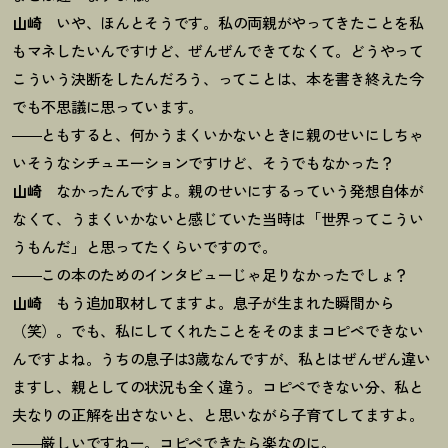
山崎
いや、ほんとそうです。私の両親がやってきたことを私
もマネしたいんですけど、ぜんぜんできてなくて。どうやって
こういう決断をしたんだろう、ってことは、本を書き終えた今
でも不思議に思っています。
――ともすると、何かうまくいかないときに親のせいにしちゃ
いそうなシチュエーションですけど、そうでもなかった
？
山崎
なかったんですよ。親のせいにするっていう発想自体が
なくて、うまくいかないと感じていた当時は「世界ってこうい
うもんだ」と思ってたくらいですので。
――この本のためのインタビューじゃ足りなかったでしょ
？
山崎
もう追加取材してますよ。息子が生まれた瞬間から
（笑）。でも、私にしてくれたことをそのままコピペできない
んですよね。うちの息子は3歳なんですが、私とはぜんぜん違い
ますし、親としての状況も全く違う。コピペできない分、私と
夫なりの正解を出さないと、と思いながら子育てしてますよ。
――厳しいですねー。コピペできたら楽なのに。