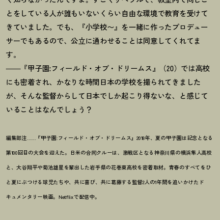
とをしている人が誰もいないくらい自由な環境で教育を受けて
きていました。でも、『小学校〜』を一緒に作ったプロデュー
サーでもあるので、公立に通わせることは同意してくれてま
す。
――『甲子園:フィールド・オブ・ドリームス』（20）では高校
にも密着され、かなりな時間日本の学校を撮られてきました
が、そんな監督からして日本でしか起こり得ないな、と感じて
いることはなんでしょう
？
編集部注……『甲子園:フィールド・オブ・ドリームス』2018年、夏の甲子園は記念となる
第100回目の大会を迎えた。日米の合同クルーは、激戦区となる神奈川県の横浜隼人高校
と、大谷翔平や菊池雄星を輩出した岩手県の花巻東高校を密着取材。青春のすべてをひ
と夏にぶつける球児たちや、共に喜び、共に葛藤する監督2人の1年間を追いかけたド
キュメンタリー映画。Netflixで配信中。