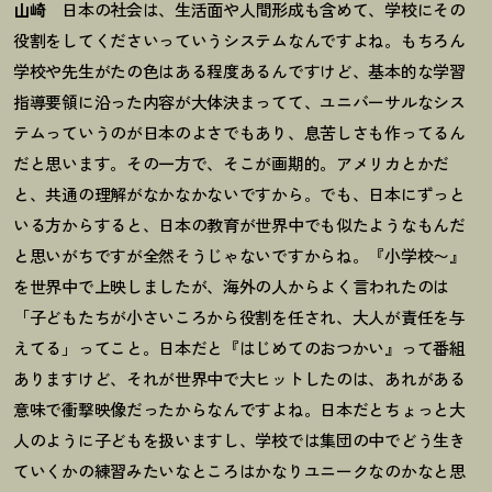
山崎
日本の社会は、生活面や人間形成も含めて、学校にその
役割をしてくださいっていうシステムなんですよね。もちろん
学校や先生がたの色はある程度あるんですけど、基本的な学習
指導要領に沿った内容が大体決まってて、ユニバーサルなシス
テムっていうのが日本のよさでもあり、息苦しさも作ってるん
だと思います。その一方で、そこが画期的。アメリカとかだ
と、共通の理解がなかなかないですから。でも、日本にずっと
いる方からすると、日本の教育が世界中でも似たようなもんだ
と思いがちですが全然そうじゃないですからね。『小学校〜』
を世界中で上映しましたが、海外の人からよく言われたのは
「子どもたちが小さいころから役割を任され、大人が責任を与
えてる」ってこと。日本だと『はじめてのおつかい』って番組
ありますけど、それが世界中で大ヒットしたのは、あれがある
意味で衝撃映像だったからなんですよね。日本だとちょっと大
人のように子どもを扱いますし、学校では集団の中でどう生き
ていくかの練習みたいなところはかなりユニークなのかなと思