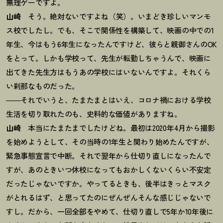
無理ゲーですよ。
山崎
そう。絶対ないですよね（笑）。いまどき珍しいマンモ
ス校でしたし。でも、そこで関係性を構築して、映画の中での1
年生、今はもう6年生になったんですけど、彼らと親御さんのOK
をとって。しかも学校って、先生が転勤しちゃうんで、映画に
出てきた先生方はもうあの学校にはいないんですよ。それくら
い刹那なものだった。
――それでいうと、たまたまとはいえ、コロナ禍における学校
生活を切り取れたのも、史料的な価値がありますね。
山崎
本当にたまたまでしたけどね。最初は2020年4月から撮影
を始めようとして、その当時の1年生と関わり始めたんですが、
緊急事態宣言で中断。それで翌年から仕切り直しになったんで
すが、あのときいつ休校になってもおかしくないくらい不安定
だったじゃないですか。やってるときも、後半はきっとマスク
がとれるはず、と思ってたのにぜんぜんそんな感じじゃないで
すし。だから、一回全部をやめて、仕切り直しで5年か10年後に