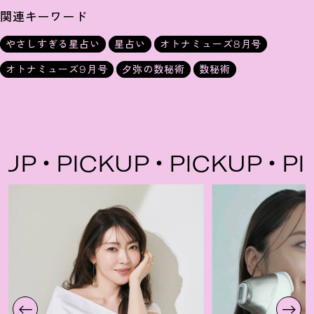
関連キーワード
やさしすぎる星占い
星占い
オトナミューズ8月号
オトナミューズ9月号
夕弥の数秘術
数秘術
P
PICKUP
PICKUP
PIC