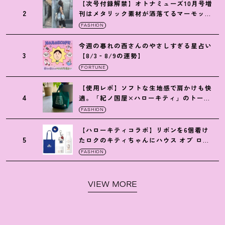
【次号付録解禁】オトナミューズ10月号増
2
刊はメタリック素材が洒落てるマーモット
の保冷バッグ
FASHION
今週の暮れの酉さんのやさしすぎる星占い
3
【8/3‐8/9の運勢】
FORTUNE
【使用レポ】ソフトな生地感で肩かけも快
4
適。「紀ノ国屋×ハローキティ」のトート
がガシガシ使えて最高です
！
FASHION
【ハローキティコラボ】リボンを6個着け
5
たロクのキティちゃんにハウス オブ ロー
ゼの限定パケも
！
FASHION
VIEW MORE