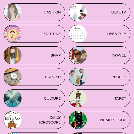
FASHION
BEAUTY
FORTUNE
LIFESTYLE
SNAP
TRAVEL
FUROKU
PEOPLE
CULTURE
TAROT
DAILY
NUMEROLOGY
HOROSCOPE