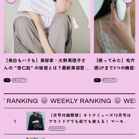
【美白もハリも】美容家・大野真理子さ
【使ってみた】毛穴
んの “杏仁肌” の秘密とは
？
最新美容習慣
感UPまで5つの機能
を徹底解説
！
の全方位ケア光美顔
PR
BEAUTY
PR
BEAUTY
RANKING
WEEKLY RANKING
WEEKLY
【次号付録解禁】オトナミューズ10月号は
1
アウトドアでも街でも使える
！
マーモッ
トの黒ショルダー
FASHION