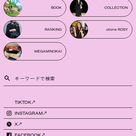
BOOK
COLLECTION
RANKING
otona ROSY
MEGAMINOKAI
TIKTOK
INSTAGRAM
X
FACEBOOK