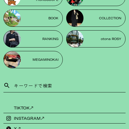
BOOK
COLLECTION
RANKING
otona ROSY
MEGAMINOKAI
TIKTOK
INSTAGRAM
X