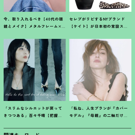
今、取り入れるべき【40代の眼
セレブがリピするNYブランド
鏡とメイク】メタルフレーム×
【ケイト】が日本初の常設スト
スモーキーな目元で凛々しく
アを伊勢丹新宿店にオープン
！
女っぽく
「スリムなシルエットが戻って
「私ね、人生プランが『カバー
きつつある」百々千晴【把握し
モデル』『母親』の二軸だけな
ておくべきデニムトレンド】っ
んだよね」梨花が選択した【生
て
？
き方】