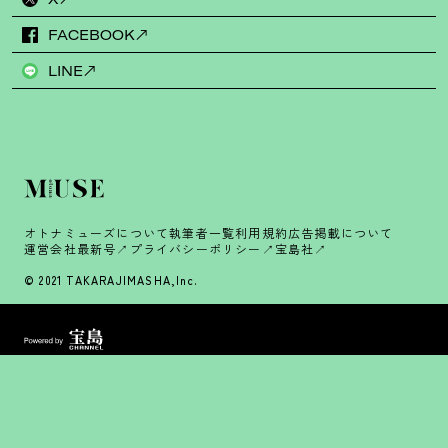
FACEBOOK
LINE
オトナミューズについて
執筆者一覧
利用規約
広告掲載について
運営会社
最新号
プライバシーポリシー
宝島社
© 2021 TAKARAJIMASHA,Inc.
宝島チャンネル
InRed
大人のおしゃれ手帖
sweet
mini
素敵なあの人
リンネル
otona ROSY
SPRiNG
otona MUSE
GLOW
MonoMax
smart
MonoMaster
田舎暮らしの本
宝島すごい！WEB
『このミステリーがすごい！』大賞