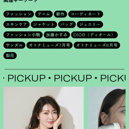
関連キーワード
ファッション
デニム
新作
コーディネート
スキンケア
ジャケット
バッグ
ジュエリー
ファッション小物
加藤かすみ
DIOR（ディオール）
サンダル
オトナミューズ7月号
オトナミューズ8月号
梨花
CKUP
PICKUP
PICKUP
P