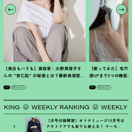
【美白もハリも】美容家・大野真理子さ
【使ってみた】毛穴
んの “杏仁肌” の秘密とは
？
最新美容習慣
感UPまで5つの機能
を徹底解説
！
の全方位ケア光美顔
PR
BEAUTY
PR
BEAUTY
WEEKLY RANKING
WEEKLY RANKIN
【次号付録解禁】オトナミューズ10月号は
1
アウトドアでも街でも使える
！
マーモッ