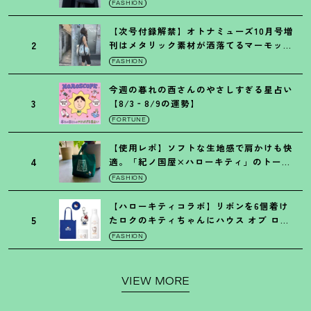
トの黒ショルダー
FASHION
【次号付録解禁】オトナミューズ10月号増
2
刊はメタリック素材が洒落てるマーモット
の保冷バッグ
FASHION
今週の暮れの酉さんのやさしすぎる星占い
3
【8/3‐8/9の運勢】
FORTUNE
【使用レポ】ソフトな生地感で肩かけも快
4
適。「紀ノ国屋×ハローキティ」のトート
がガシガシ使えて最高です
！
FASHION
【ハローキティコラボ】リボンを6個着け
5
たロクのキティちゃんにハウス オブ ロー
ゼの限定パケも
！
FASHION
VIEW MORE