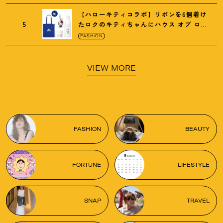
【ハローキティコラボ】リボンを6個着け
5
たロクのキティちゃんにハウス オブ ロー
ゼの限定パケも
！
FASHION
VIEW MORE
FASHION
BEAUTY
FORTUNE
LIFESTYLE
SNAP
TRAVEL