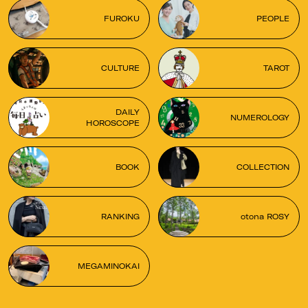
FUROKU
PEOPLE
CULTURE
TAROT
DAILY
NUMEROLOGY
HOROSCOPE
BOOK
COLLECTION
RANKING
otona ROSY
MEGAMINOKAI