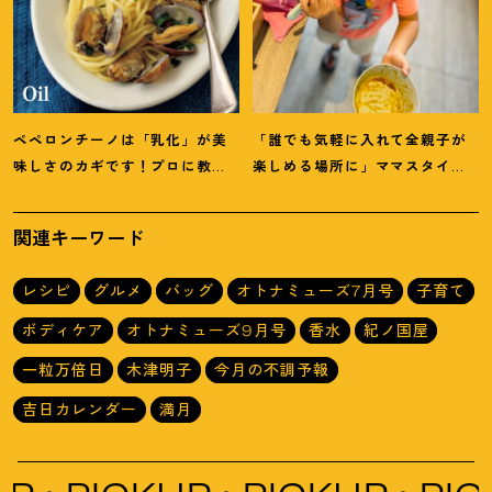
ペペロンチーノは「乳化」が美
「誰でも気軽に入れて全親子が
味しさのカギです
！
プロに教わ
楽しめる場所に」ママスタイリ
る【オイル系パスタ】レシピ
スト木津明子運営【子ども食
堂】
関連キーワード
レシピ
グルメ
バッグ
オトナミューズ7月号
子育て
ボディケア
オトナミューズ9月号
香水
紀ノ国屋
一粒万倍日
木津明子
今月の不調予報
吉日カレンダー
満月