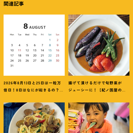
関連記事
2026年8月13日と25日は一粒万
揚げて漬けるだけで旬野菜が
倍日
！
8日はなにが起きるの
？
吉
ジューシーに
！
【紀ノ国屋のつ
日カレンダーをチェックしよう
ゆで作る夏野菜の揚げ浸し】レ
シピ