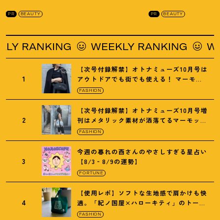
を徹底解説
！
の全方位ケア光美顔
PR
BEAUTY
PR
BEAUTY
RANKING
WEEKLY RANKING
WEEKL
【次号付録解禁】オトナミューズ10月号は
1
アウトドアでも街でも使える
！
マーモッ
トの黒ショルダー
FASHION
【次号付録解禁】オトナミューズ10月号増
2
刊はメタリック素材が洒落てるマーモット
の保冷バッグ
FASHION
今週の暮れの酉さんのやさしすぎる星占い
3
【8/3‐8/9の運勢】
FORTUNE
【使用レポ】ソフトな生地感で肩かけも快
4
適。「紀ノ国屋×ハローキティ」のトート
がガシガシ使えて最高です
！
FASHION