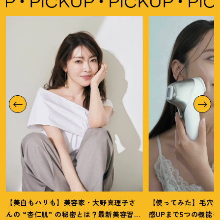
PICKUP
PICKUP
PICKU
【美白もハリも】美容家・大野真理子さ
【使ってみた】毛穴
んの “杏仁肌” の秘密とは
？
最新美容習慣
感UPまで5つの機能