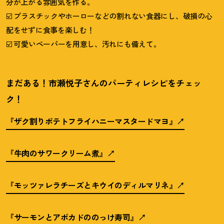
分が上がる雰囲気を作る。
☑️ プラスチックやホーローなどの割れない食器にし、破損の心
配をせずに食事を楽しむ
！
☑️ 可愛いペーパーを用意し、汚れにも備えて。
まだある
！
市瀬悦子さんのパーティレシピをチェッ
ク
！
『ザク割りポテトフライハニーマスタードマヨ』
『牛肉のサワークリーム煮』
『モッツァレラチーズとキウイのディルマリネ』
『サーモンとアボカドののっけ寿司』