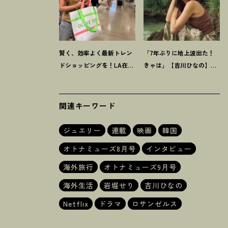
賢く、効率よく最新トレン
「7年ぶりに地上波出た
！
ドショッピングを
！
LA在住
きゃは」【吉川ひなの】最
岩堀せり推薦【ショッピン
近のわたしのいろいろ
グモール】3選
関連キーワード
ジュエリー
連載
映画
韓国
オトナミューズ8月号
インタビュー
海外旅行
オトナミューズ9月号
海外生活
岩堀せり
吉川ひなの
Netflix
ドラマ
ロサンゼルス