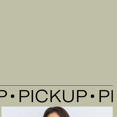
PICKUP
PIC