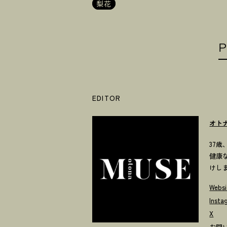
梨花
P
EDITOR
オト
37
健康
けし
Websi
Insta
X
お問