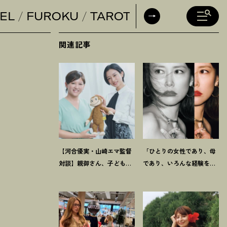
EL
FUROKU
TAROT
DAILY HORO
関連記事
【河合優実・山崎エマ監督
「ひとりの女性であり、母
対談】親御さん、子どもに
であり、いろんな経験をし
戦争や難民のことを分かり
てきたからこそ」俳優・菊
やすく伝えるチャンスで
池凛子さんの現在地
す
！
映画『モンキービジネ
ス』