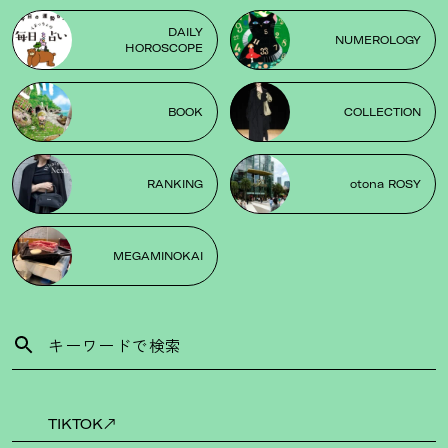
DAILY
NUMEROLOGY
HOROSCOPE
BOOK
COLLECTION
RANKING
otona ROSY
MEGAMINOKAI
TIKTOK