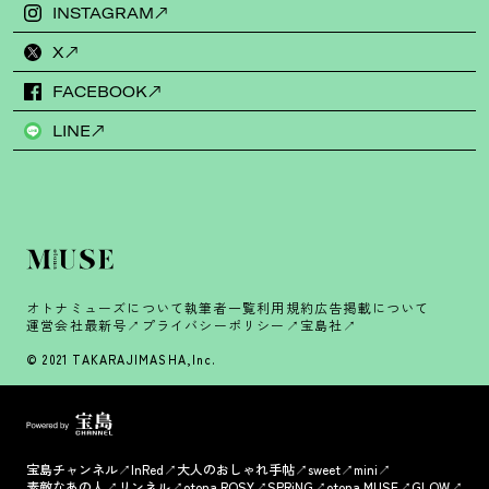
INSTAGRAM
X
FACEBOOK
LINE
オトナミューズについて
執筆者一覧
利用規約
広告掲載について
運営会社
最新号
プライバシーポリシー
宝島社
© 2021 TAKARAJIMASHA,Inc.
宝島チャンネル
InRed
大人のおしゃれ手帖
sweet
mini
素敵なあの人
リンネル
otona ROSY
SPRiNG
otona MUSE
GLOW