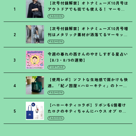
【次号付録解禁】オトナミューズ10月号は
1
アウトドアでも街でも使える
！
マーモッ
トの黒ショルダー
FASHION
【次号付録解禁】オトナミューズ10月号増
2
刊はメタリック素材が洒落てるマーモット
の保冷バッグ
FASHION
今週の暮れの酉さんのやさしすぎる星占い
3
【8/3‐8/9の運勢】
FORTUNE
【使用レポ】ソフトな生地感で肩かけも快
4
適。「紀ノ国屋×ハローキティ」のトート
がガシガシ使えて最高です
！
FASHION
【ハローキティコラボ】リボンを6個着け
5
たロクのキティちゃんにハウス オブ ロー
ゼの限定パケも
！
FASHION