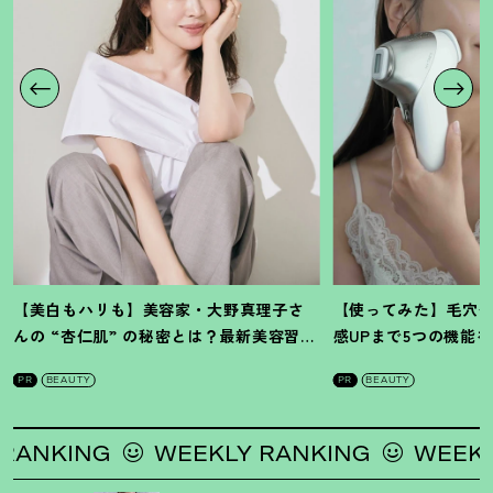
【美白もハリも】美容家・大野真理子さ
【使ってみた】毛穴
んの “杏仁肌” の秘密とは
？
最新美容習慣
感UPまで5つの機能
を徹底解説
！
の全方位ケア光美顔
PR
BEAUTY
PR
BEAUTY
ANKING
WEEKLY RANKING
WEEKLY