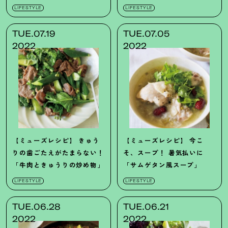
楽しみ方♡
LIFESTYLE
LIFESTYLE
TUE.07.19
TUE.07.05
2022
2022
【ミューズレシピ】
きゅう
【ミューズレシピ】
今こ
りの歯ごたえがたまらない
！
そ、スープ
！
暑気払いに
「牛肉ときゅうりの炒め物」
「サムゲタン風スープ」
LIFESTYLE
LIFESTYLE
TUE.06.28
TUE.06.21
2022
2022