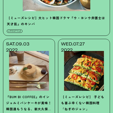
【ミューズレシピ】大ヒット韓国ドラマ『ウ・ヨンウ弁護士は
天才肌』のキンパ
LIFESTYLE
SAT.09.03
WED.07.27
2022
2022
『BUM BI COFFEE』のイン
【ミューズレシピ】
子ども
ジョルミパンケーキが美味
！
も喜ぶ辛くない韓国料理
韓国通もうなる、新大久保の
「ねぎのジョン」