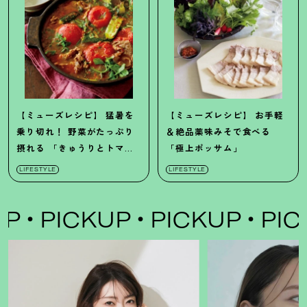
【ミューズレシピ】
猛暑を
【ミューズレシピ】
お手軽
乗り切れ
！
野菜がたっぷり
＆絶品薬味みそで食べる
摂れる
「きゅうりとトマト
「極上ポッサム」
の夏のチゲ」
LIFESTYLE
LIFESTYLE
P
PICKUP
PICKUP
PICK